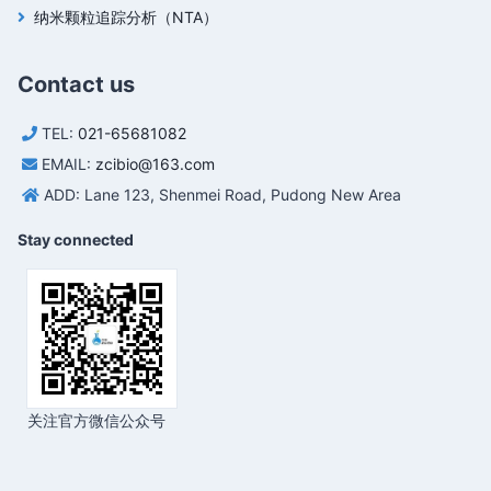
纳米颗粒追踪分析（NTA）
Contact us
TEL:
021-65681082
EMAIL:
zcibio@163.com
ADD: Lane 123, Shenmei Road, Pudong New Area
Stay connected
关注官方微信公众号