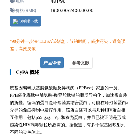
规格
48T/96T
价格(RMB)
1900.00/2400.00.00
说明书下载
“90分钟一
步法”ELISA试剂盒，节约时间，减少污染，避免误
差，高效灵敏
产品详情
参考文献
▎
CyPA 概述
该基因编码肽基脯氨酰顺反异构酶（PPPase）家族的一员。
PPIs催化寡肽中脯氨酸-酰亚胺肽键的顺反异构化，加速蛋白质
的折叠。编码的蛋白是环孢菌素结合蛋白，可能在环孢菌蛋白a
介导的免疫抑制中发挥作用。该蛋白还可以与几种HIV蛋白相
互作用，包括p55-gag、Vpr和衣壳蛋白，并且已被证明是形成
感染性HIV病毒颗粒所必需的。据报道，有多个假基因映射到
不同的染色体上。