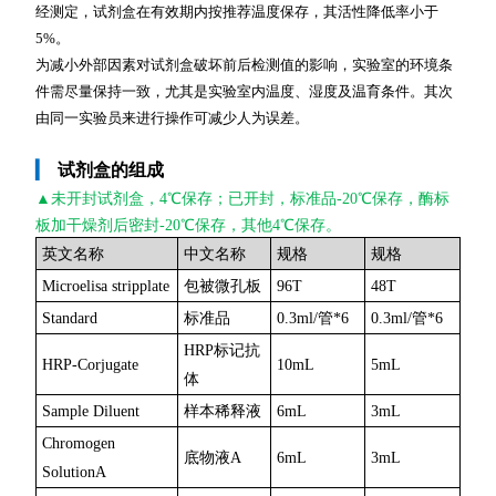
经测定，试剂盒在有效期内按推荐温度保存，其活性降低率小于
5%。
为减小外部因素对试剂盒破坏前后检测值的影响，实验室的环境条
件需尽量保持一致，尤其是实验室内温度、湿度及温育条件。其次
由同一实验员来进行操作可减少人为误差。
▎
试剂盒的组成
▲未开封
试剂盒，4℃保存；已开封，标准品-20℃保存，酶标
板加干燥剂后密封-20℃保存，其他4℃保存。
英文名称
中文名称
规格
规格
Microelisa stripplate
包被微孔板
96T
48T
Standard
标准品
0.3ml/管*6
0.3ml/管*6
HRP标记抗
HRP-Corjugate
10mL
5mL
体
Sample Diluent
样本稀释液
6mL
3mL
Chromogen
底物液A
6mL
3mL
SolutionA