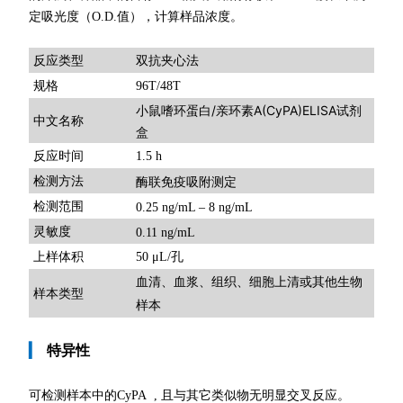
定吸光度（O.D.值），计算样品浓度。
双抗夹心法
反应类型
规格
96T/48T
小鼠嗜环蛋白/亲环素A(CyPA)ELISA试剂
中文名称
盒
反应时间
1.5 h
检测方法
酶联免疫吸附测定
检测范围
0.25 ng/mL – 8 ng/mL
灵敏度
0.11 ng/mL
上样体积
50 μL/孔
血清、血浆、组织、细胞上清或其他生物
样本类型
样本
▎
特异性
可检测样本中的CyPA , 且与其它类似物无明显交叉反应。