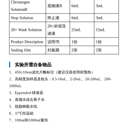
Chromogen
底物液B
6mL
3mL
SolutionB
Stop Solution
终止液
6mL
3mL
20×浓缩洗
20× Wash Solution
25mL
15mL
涤液
Product Description
说明书
1份
1份
Sealing film
封板膜
2张
2张
▎
实验所需自备物品
1、450±10nm滤光片酶标仪（建议仪器使用前预热）
2、高精度加样器及枪头：0.5-10uL、2-20uL、20-200uL、200-
1000uL.
3、Eppendorf 移液器.
4、蒸馏水或去离子水.
5、脱脂棉吸水纸.
6、37℃恒温箱.
7、100ml和1000ml量筒.