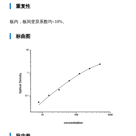
▎
重复性
板内，板间变异系数均
<10%。
▎
标曲图
▎
批内差