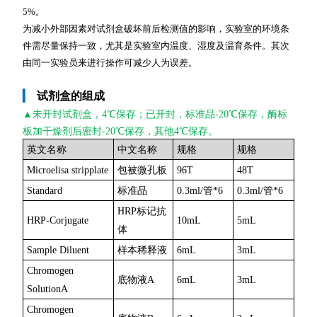
5%。
为减小外部因素对试剂盒破坏前后检测值的影响，实验室的环境条
件需尽量保持一致，尤其是实验室内温度、湿度及温育条件。其次
由同一实验员来进行操作可减少人为误差。
▎
试剂盒的组成
▲未开封
试剂盒，4℃保存；已开封，标准品-20℃保存，酶标
板加干燥剂后密封-20℃保存，其他4℃保存。
英文名称
中文名称
规格
规格
Microelisa stripplate
包被微孔板
96T
48T
Standard
标准品
0.3ml/管*6
0.3ml/管*6
HRP标记抗
HRP-Corjugate
10mL
5mL
体
Sample Diluent
样本稀释液
6mL
3mL
Chromogen
底物液A
6mL
3mL
SolutionA
Chromogen