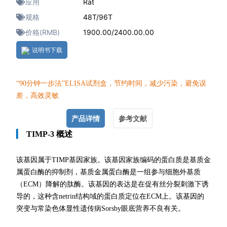
应用
Rat
规格
48T/96T
价格(RMB)
1900.00/2400.00.00
说明书下载
“90分钟一
步法”ELISA试剂盒，节约时间，减少污染，避免误
差，高效灵敏
产品详情
参考文献
▎
TIMP-3 概述
该基因属于TIMP基因家族。该基因家族编码的蛋白质是基质金
属蛋白酶的抑制剂，基质金属蛋白酶是一组参与细胞外基质
（ECM）降解的肽酶。该基因的表达是在促有丝分裂刺激下诱
导的，这种含netrin结构域的蛋白质定位在ECM上。该基因的
突变与常染色体显性遗传病Sorsby眼底营养不良有关。