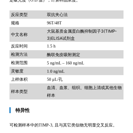
定吸光度（O.D.值），计算样品浓度。
双抗夹心法
反应类型
规格
96T/48T
大鼠基质金属蛋白酶抑制因子3(TIMP-
中文名称
3)ELISA试剂盒
反应时间
1.5 h
检测方法
酶联免疫吸附测定
检测范围
5 ng/mL – 160 ng/mL
灵敏度
1.0 ng/mL
上样体积
50 μL/孔
血清、血浆、组织、细胞上清或其他生物
样本类型
样本
▎
特异性
可检测样本中的TIMP-3, 且与其它类似物无明显交叉反应。