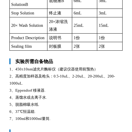
底物液B
6mL
3mL
SolutionB
Stop Solution
终止液
6mL
3mL
20×浓缩洗
20× Wash Solution
25mL
15mL
涤液
Product Description
说明书
1份
1份
Sealing film
封板膜
2张
2张
▎
实验所需自备物品
1、450±10nm滤光片酶标仪（建议仪器使用前预热）
2、高精度加样器及枪头：0.5-10uL、2-20uL、20-200uL、200-
1000uL.
3、Eppendorf 移液器.
4、蒸馏水或去离子水.
5、脱脂棉吸水纸.
6、37℃恒温箱.
7、100ml和1000ml量筒.