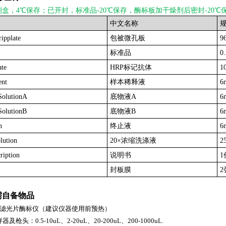
剂盒，4℃保存；已开封，标准品-20℃保存，酶标板加干燥剂后密封-20℃
中文名称
ripplate
包被微孔板
9
标准品
0
te
HRP标记抗体
1
ent
样本稀释液
6
SolutionA
底物液A
6
olutionB
底物液B
6
n
终止液
6
lution
20×浓缩洗涤液
2
ription
说明书
1
封板膜
2
需自备物品
0nm滤光片酶标仪（建议仪器使用前预热）
枪头：0.5-10uL、2-20uL、20-200uL、200-1000uL.