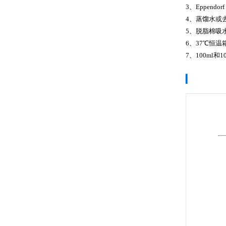
3、Eppendo
4、蒸馏水或
5、脱脂棉吸
6、37℃恒温
7、100ml和1
▎