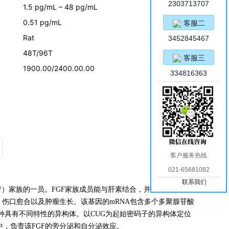
2303713707
1.5 pg/mL – 48 pg/mL
0.51 pg/mL
客服二
Rat
3452845467
48T/96T
客服三
1900.00/2400.00.00
334816363
客户服务热线
021-65681082
联系我们
F）家族的一员。FGF家族成员能与肝素结合，并具有广泛的促
伤口愈合以及肿瘤生长。该基因的mRNA包含多个多聚腺苷酸
五种具有不同特性的异构体。以CUG为起始密码子的异构体定位
，负责该FGF的旁分泌和自分泌效应。