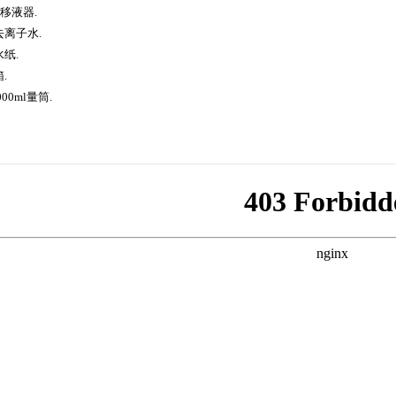
rf 移液器.
去离子水.
水纸.
箱.
000ml量筒.