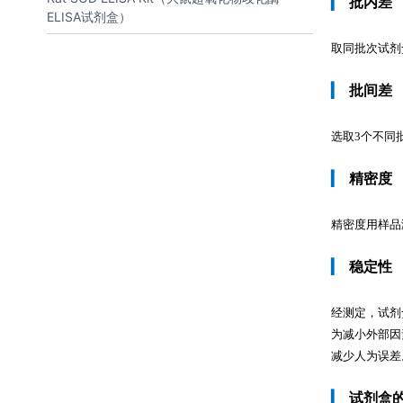
▎
批内差
ELISA试剂盒）
取同批次试剂
▎
批间差
选取3个不同
▎
精密度
精密度用样品测定
▎
稳定性
经测定，试剂
为减小外部因
减少人为误差
▎
试剂盒