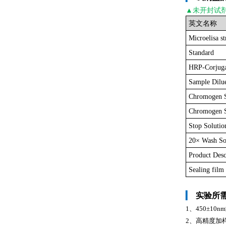
▲未开封
试
英文名称
Microelisa st
Standard
HRP-Corjuga
Sample Dilu
Chromogen 
Chromogen S
Stop Solutio
20× Wash So
Product Desc
Sealing film
▎
实验所
1、450±1
2、高精度加样器及