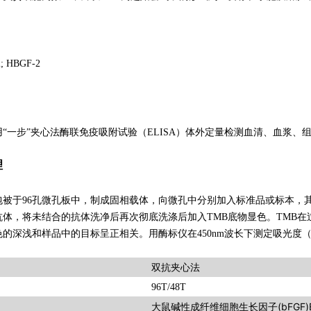
; HBGF-2
“一步”夹心法酶联免疫吸附试验（ELISA）体外定量检测血清、血浆、组
理
包被于96孔微孔板中，制成固相载体，向微孔中分别加入标准品或标本，
抗体，将未结合的抗体洗净后再次彻底洗涤后加入TMB底物显色。TMB
的深浅和样品中的目标呈正相关。用酶标仪在450nm波长下测定吸光度（
双抗夹心法
96T/48T
大鼠碱性成纤维细胞生长因子(bFGF)E