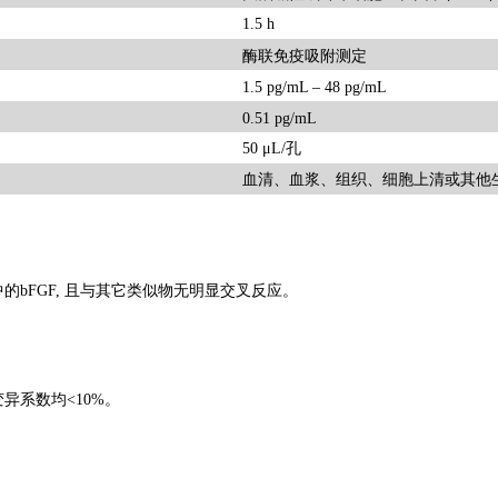
1.5 h
酶联免疫吸附测定
1.5 pg/mL – 48 pg/mL
0.51 pg/mL
50 μL/孔
血清、血浆、组织、细胞上清或其他
的bFGF, 且与其它类似物无明显交叉反应。
变异系数均
<10%。