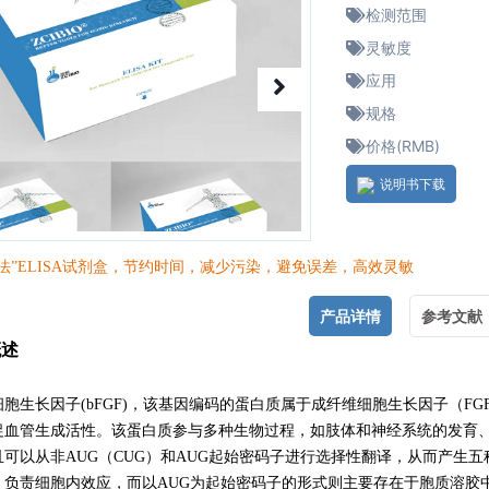
检测范围
灵敏度
应用
规格
价格(RMB)
说明书下载
法”ELISA试剂盒，节约时间，减少污染，避免误差，高效灵敏
产品详情
参考文献
概述
胞生长因子(bFGF)，
该基因编码的蛋白质属于成纤维细胞生长因子（FG
促血管生成活性。该蛋白质参与多种生物过程，如肢体和神经系统的发育、
可以从非AUG（CUG）和AUG起始密码子进行选择性翻译，从而产生
，负责细胞内效应，而以AUG为起始密码子的形式则主要存在于胞质溶胶中