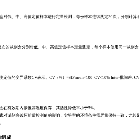
盒对低、中、高值定值样本进行定量检测，每份样本连续测定20次，分别计算
批次的试剂盒分别对低、中、高值定值样本定量测定，每个样本使用同一试剂盒
值的变异系数CV表示。CV（%）=SD/mean×100 CV<10% Inter-批间差: CV
盒在有效期内按推荐温度保存，其活性降低率小于5%。
素对试剂盒破坏前后检测值的影响，实验室的环境条件需尽量保持一致，尤其
。
的组成