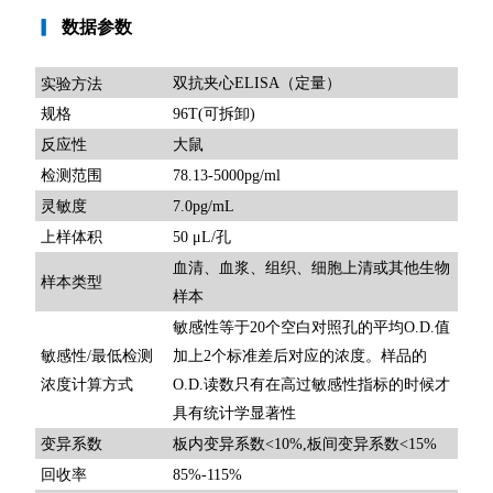
▎
数据参数
双抗夹心ELISA（定量）
实验方法
规格
96T(可拆卸)
反应性
大鼠
检测范围
78.13-5000pg/ml
灵敏度
7.0pg/mL
上样体积
50 μL/孔
血清、血浆、组织、细胞上清或其他生物
样本类型
样本
敏感性等于20个空白对照孔的平均O.D.值
敏感性/最低检测
加上2个标准差后对应的浓度。样品的
浓度计算方式
O.D.读数只有在高过敏感性指标的时候才
具有统计学显著性
变异系数
板内变异系数<10%,板间变异系数<15%
回收率
85%-115%