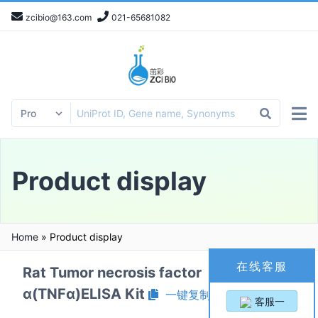
zcibio@163.com
021-65681082
Product display
Home
»
Product display
在线客服
Rat Tumor necrosis factor
α(TNFα)ELISA Kit
一键复制产品信息
客服一