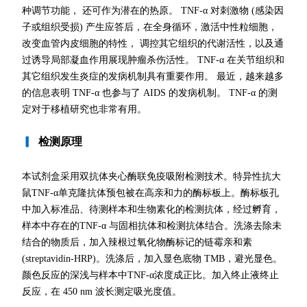
种调节功能， 还可作为潜在的热原。 TNF-α 对刺激物 (感染因
子或组织受损) 产生应答后，在全身循环，激活中性粒细胞，
改变血管内皮细胞的特性， 调控其它组织的代谢活性，以及通
过诱导局部凝血作用展现肿瘤杀伤活性。 TNF-α 在关节组织和
其它组织发生炎症的发病机制具有重要作用。 最近，越来越多
的信息表明 TNF-α 也参与了 AIDS 的发病机制。 TNF-α 的测
定对于移植研究也非常有用。
▎
检测原理
本试剂盒采用双抗体夹心酶联免疫吸附检测技术。特异性抗大
鼠TNF-α单克隆抗体预包被在高亲和力的酶标板上。酶标板孔
中加入标准品、待测样本和生物素化的检测抗体，经过孵育，
样本中存在的TNF-α 与固相抗体和检测抗体结合。洗涤去除未
结合的物质后，加入辣根过氧化物酶标记的链霉亲和素
(streptavidin-HRP)。洗涤后，加入显色底物 TMB，避光显色。
颜色反应的深浅与样本中TNF-α浓度成正比。加入终止液终止
反应，在 450 nm 波长测定吸光度值。