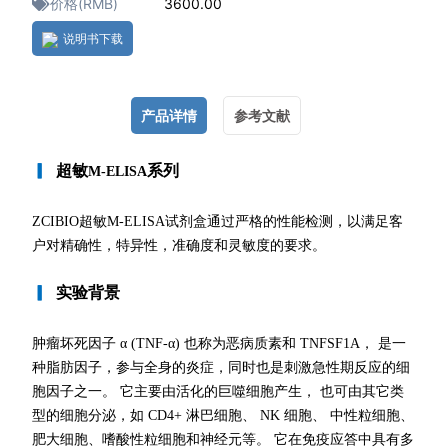
价格(RMB)
3600.00
说明书下载
产品详情
参考文献
▎
超敏
系列
M-ELISA
ZCIBIO超敏M-ELISA试剂盒通过严格的性能检测，以满足客
户对精确性，特异性，准确度和灵敏度的要求。
▎
实验背景
肿瘤坏死因子 α (TNF-α) 也称为恶病质素和 TNFSF1A， 是一
种脂肪因子，参与全身的炎症，同时也是刺激急性期反应的细
胞因子之一。 它主要由活化的巨噬细胞产生， 也可由其它类
型的细胞分泌，如 CD4+ 淋巴细胞、 NK 细胞、 中性粒细胞、
肥大细胞、嗜酸性粒细胞和神经元等。 它在免疫应答中具有多