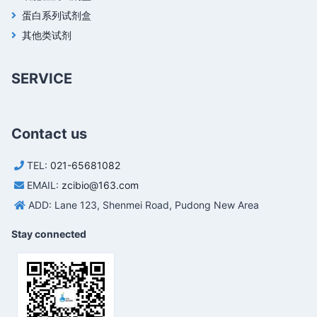
蛋白系列试剂盒
其他类试剂
SERVICE
Contact us
TEL:
021-65681082
EMAIL:
zcibio@163.com
ADD: Lane 123, Shenmei Road, Pudong New Area
Stay connected