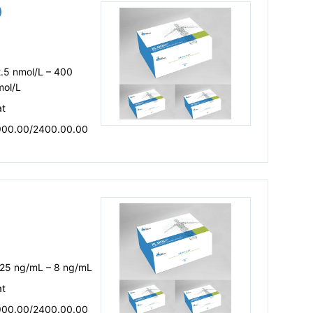
盒）
.5 nmol/L – 400
mol/L
at
900.00/2400.00.00
.25 ng/mL – 8 ng/mL
at
900.00/2400.00.00