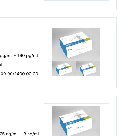
 pg/mL – 160 pg/mL
at
900.00/2400.00.00
.25 ng/mL – 8 ng/mL