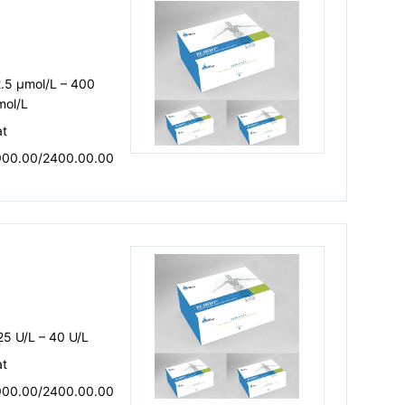
.5 μmol/L – 400
mol/L
at
900.00/2400.00.00
25 U/L – 40 U/L
at
900.00/2400.00.00