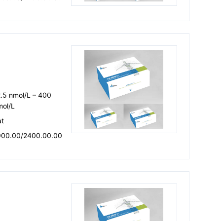
.5 nmol/L – 400
mol/L
at
900.00/2400.00.00