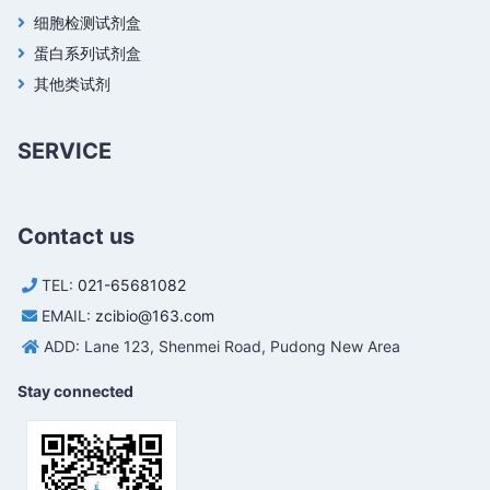
细胞检测试剂盒
蛋白系列试剂盒
其他类试剂
SERVICE
Contact us
TEL:
021-65681082
EMAIL:
zcibio@163.com
ADD: Lane 123, Shenmei Road, Pudong New Area
Stay connected