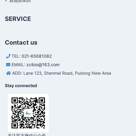
其他类试剂
SERVICE
Contact us
TEL:
021-65681082
EMAIL:
zcibio@163.com
ADD: Lane 123, Shenmei Road, Pudong New Area
Stay connected
关注官方微信公众号