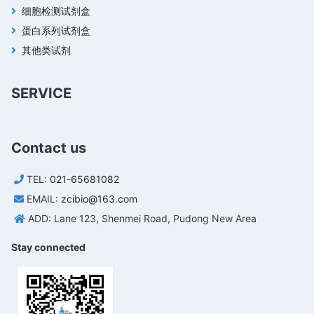
细胞检测试剂盒
蛋白系列试剂盒
其他类试剂
SERVICE
Contact us
TEL:
021-65681082
EMAIL:
zcibio@163.com
ADD: Lane 123, Shenmei Road, Pudong New Area
Stay connected