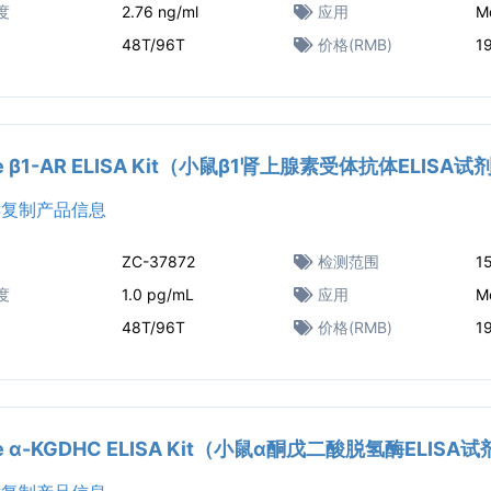
度
2.76 ng/ml
应用
M
48T/96T
价格(RMB)
1
e β1-AR ELISA Kit（小鼠β1肾上腺素受体抗体ELISA
复制产品信息
ZC-37872
检测范围
1
度
1.0 pg/mL
应用
M
48T/96T
价格(RMB)
1
e α-KGDHC ELISA Kit（小鼠α酮戊二酸脱氢酶ELISA