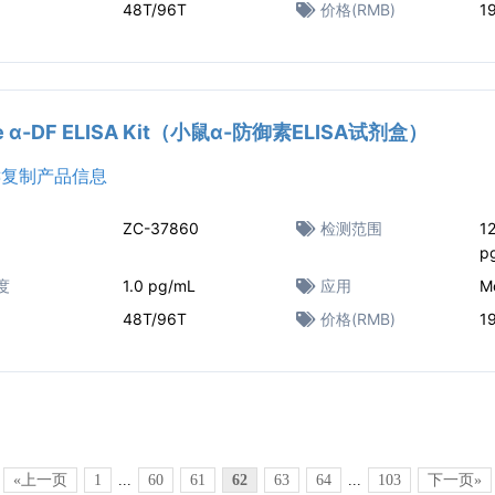
48T/96T
价格(RMB)
1
e α-DF ELISA Kit（小鼠α-防御素ELISA试剂盒）
复制产品信息
ZC-37860
检测范围
1
p
度
1.0 pg/mL
应用
M
48T/96T
价格(RMB)
1
«上一页
1
...
60
61
62
63
64
...
103
下一页»