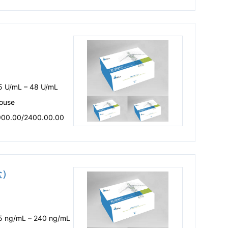
.5 U/mL – 48 U/mL
ouse
900.00/2400.00.00
盒）
.5 ng/mL – 240 ng/mL