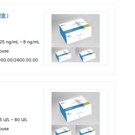
剂盒）
.25 ng/mL – 8 ng/mL
ouse
900.00/2400.00.00
）
5 U/L – 80 U/L
ouse