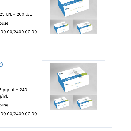
25 U/L – 200 U/L
ouse
900.00/2400.00.00
盒）
.5 pg/mL – 240
g/mL
ouse
900.00/2400.00.00