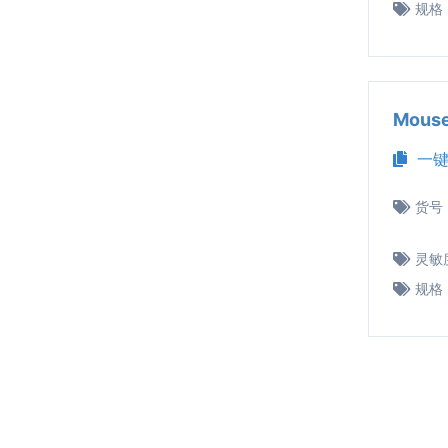
规格
Mous
一键
货号
灵敏
规格