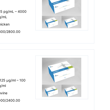
25 pg/mL – 4000
g/mL
hicken
300/2800.00
125 μg/ml – 100
g/ml
ovine
900/2400.00