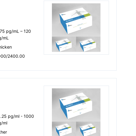
.75 pg/mL – 120
g/mL
hicken
900/2400.00
.25 pg/ml - 1000
g/ml
ther