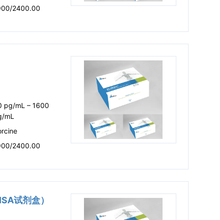
900/2400.00
0 pg/mL – 1600
g/mL
rcine
900/2400.00
LISA试剂盒）