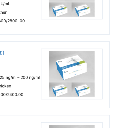
IU/mL
ther
300/2800 .00
剂盒）
25 ng/ml – 200 ng/ml
hicken
900/2400.00