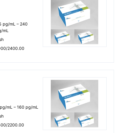
.5 pg/mL – 240
g/mL
sh
900/2400.00
 pg/mL – 160 pg/mL
sh
800/2200.00