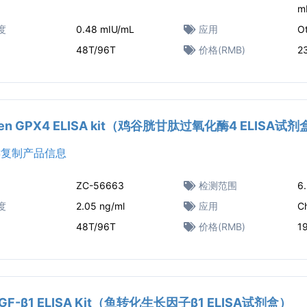
m
度
0.48 mIU/mL
应用
O
48T/96T
价格(RMB)
2
ken GPX4 ELISA kit（鸡谷胱甘肽过氧化酶4 ELISA试
复制产品信息
ZC-56663
检测范围
6.
度
2.05 ng/ml
应用
C
48T/96T
价格(RMB)
1
 TGF-β1 ELISA Kit（鱼转化生长因子β1 ELISA试剂盒）