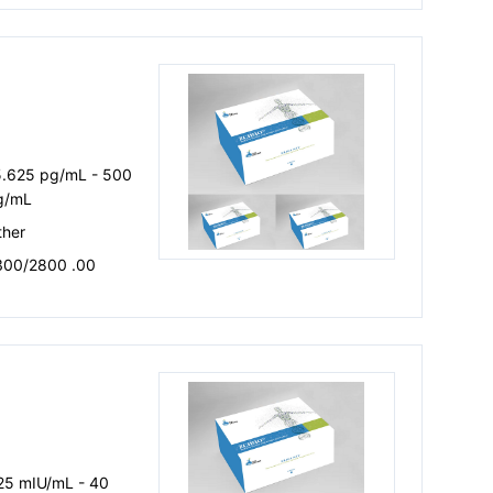
5.625 pg/mL - 500
g/mL
ther
300/2800 .00
25 mIU/mL - 40