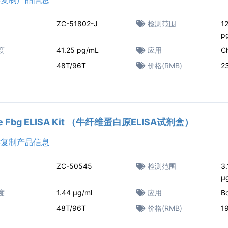
ZC-51802-J
检测范围
1
p
度
41.25 pg/mL
应用
C
48T/96T
价格(RMB)
2
ne Fbg ELISA Kit （牛纤维蛋白原ELISA试剂盒）
复制产品信息
ZC-50545
检测范围
3.
μ
度
1.44 μg/ml
应用
B
48T/96T
价格(RMB)
1