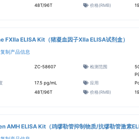
48T/96T
价格(RMB)
1
ine FⅫa ELISA Kit（猪凝血因子Ⅻa ELISA试剂盒）
复制产品信息
ZC-58607
检测范围
5
p
度
17.5 pg/mL
应用
Po
48T/96T
价格(RMB)
1
ken AMH ELISA Kit（鸡缪勒管抑制物质/抗缪勒管激素E
复制产品信息