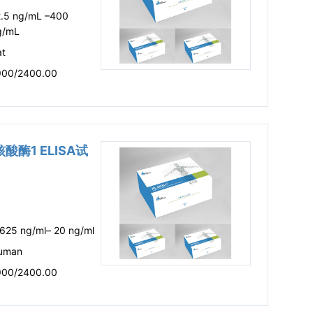
2.5 ng/mL –400
g/mL
at
900/2400.00
核酸酶1 ELISA试
.625 ng/ml– 20 ng/ml
uman
900/2400.00