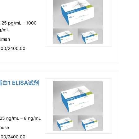
1.25 pg/mL – 1000
g/mL
uman
900/2400.00
蛋白1 ELISA试剂
.25 ng/mL – 8 ng/mL
ouse
900/2400.00