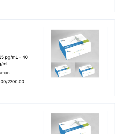
）
.25 pg/mL – 40
g/mL
uman
800/2200.00