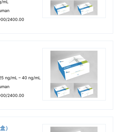
g/mL
uman
900/2400.00
.25 ng/mL – 40 ng/mL
uman
900/2400.00
剂盒）