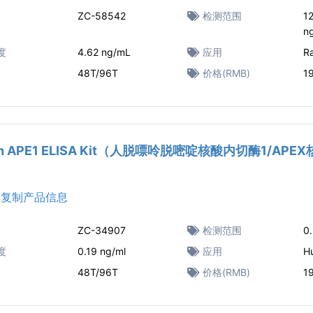
ZC-58542
检测范围
1
n
度
4.62 ng/mL
应用
R
48T/96T
价格(RMB)
1
n APE1 ELISA Kit（人脱嘌呤脱嘧啶核酸内切酶1/APEX
复制产品信息
ZC-34907
检测范围
0
度
0.19 ng/ml
应用
H
48T/96T
价格(RMB)
1