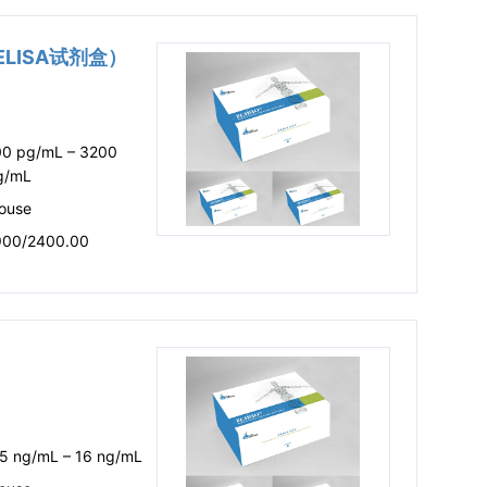
 ELISA试剂盒）
00 pg/mL – 3200
g/mL
ouse
900/2400.00
.5 ng/mL – 16 ng/mL