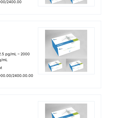
900/2400.00
）
2.5 pg/mL – 2000
g/mL
at
900.00/2400.00.00