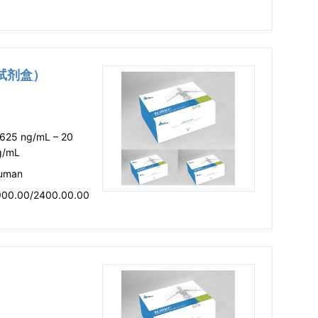
SA试剂盒）
.625 ng/mL – 20
g/mL
uman
900.00/2400.00.00