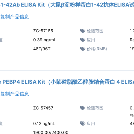
Aβ1-42Ab ELISA Kit（大鼠β淀粉样蛋白1-42抗体ELIS
复制产品信息
ZC-57185
检测范围
1
度
0.39 ng/mL
应用
R
48T/96T
价格(RMB)
1
e PEBP4 ELISA Kit（小鼠磷脂酰乙醇胺结合蛋白 4 EL
复制产品信息
ZC-57457
检测范围
0
n
度
0.12 ng/mL
应用
4
1900.00/2400.00