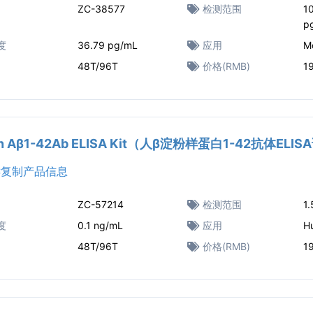
ZC-38577
检测范围
1
p
度
36.79 pg/mL
应用
M
48T/96T
价格(RMB)
1
n Aβ1-42Ab ELISA Kit（人β淀粉样蛋白1-42抗体ELI
复制产品信息
ZC-57214
检测范围
1
度
0.1 ng/mL
应用
H
48T/96T
价格(RMB)
1