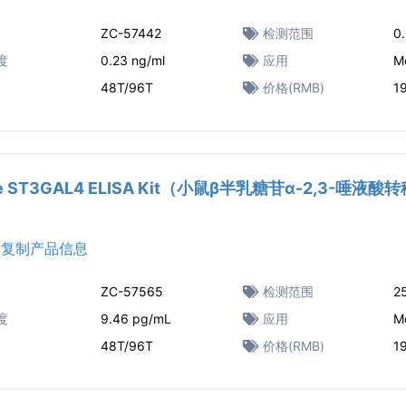
ZC-57442
检测范围
0
度
0.23 ng/ml
应用
M
48T/96T
价格(RMB)
1
e ST3GAL4 ELISA Kit（小鼠β半乳糖苷α-2,3-唾液酸转
复制产品信息
ZC-57565
检测范围
2
度
9.46 pg/mL
应用
M
48T/96T
价格(RMB)
1