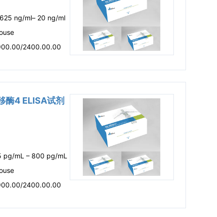
.625 ng/ml– 20 ng/ml
ouse
900.00/2400.00.00
移酶4 ELISA试剂
5 pg/mL – 800 pg/mL
ouse
900.00/2400.00.00