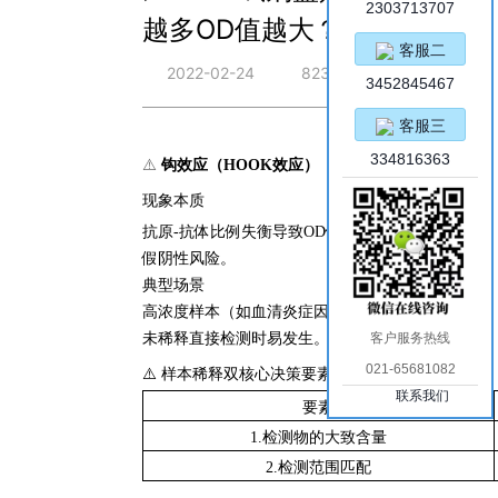
2303713707
越多OD值越大？
客服二
2022-02-24
823
3452845467
客服三
334816363
⚠️
钩效应（HOOK效应）
现象本质
抗原-抗体比例失衡导致OD值异常降低，造成
假阴性风险。
典型场景
高浓度样本（如血清炎症因子、肿瘤标志物）
未稀释直接检测时易发生。
客户服务热线
021-65681082
⚠️ 样本稀释双核心决策要素
联系我们
要素
1.检测物的大致含量
2.检测范围匹配