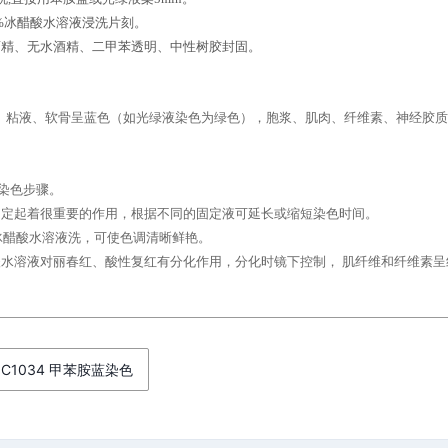
2%冰醋酸水溶液浸洗片刻。
酒精、无水酒精、二甲苯透明、中性树胶封固。
粘液、软骨呈蓝色（如光绿液染色为绿色），胞浆、肌肉、纤维素、神经胶质
：
染色步骤。
定起着很重要的作用，根据不同的固定液可延长或缩短染色时间。
冰醋酸水溶液洗，可使色调清晰鲜艳。
溶液对丽春红、酸性复红有分化作用，分化时镜下控制， 肌纤维和纤维素呈
C1034 甲苯胺蓝染色