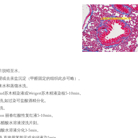
片脱蜡至水。
理或去汞盐沉淀（甲醛固定的组织此步可略）。
来水和蒸馏水洗。
ud苏木精染液或Weigert苏木精液染核5-10min。
洗,如过染可盐酸酒精分化。
洗。
on 丽春红酸性复红液5-10min。
冰醋酸水溶液浸洗片刻。
酸水溶液分化3-5min。
洗,直接用苯胺蓝或光绿液染5min。