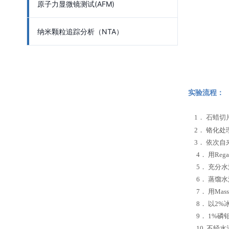
原子力显微镜测试(AFM)
纳米颗粒追踪分析（NTA）
实验流程：
1． 石蜡切
2． 铬化处
3． 依次自
4． 用Rega
5． 充分水
6． 蒸馏水
7． 用Mass
8． 以2%
9． 1%磷钼
10. 不经水