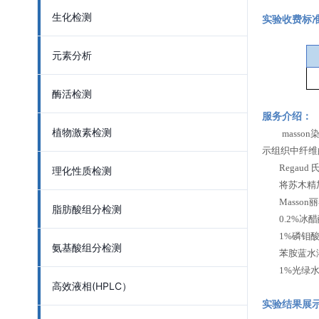
生化检测
实验收费标
元素分析
酶活检测
服务介绍：
植物激素检测
mass
示组织中纤维
Regaud 
理化性质检测
将苏木精加入
Masson丽
脂肪酸组分检测
0.2%冰醋酸
1%磷钼酸水
氨基酸组分检测
苯胺蓝水溶液：
1%光绿水溶液
高效液相(HPLC）
实验结果展