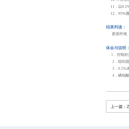
11．以0.
12．95%
结果判读：
胶原纤维、
体会与说明
1．控制好
2．组织固
3．0.2%
4．磷钼酸水
上一篇：Z