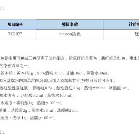
准
：
项目名称
计价
项目编号
ZC1027
masson染色
张
on染色是指用两种或三种阴离子染料混合，胶原纤维呈蓝色，肌纤维呈红色。用来显
的染色方法之一。
氏苏木精：苏木精1g，95%酒精10ml，甘油10ml，蒸馏水80ml。
蒸馏水内加温溶解,冷却后加入酒精和甘油,放数日后即可应用。
春红酸性复红液： 丽春红0.7g，酸性复红0.3g，蒸馏水99ml，冰醋酸1ml。
水溶液： 冰醋酸0.2 ml，蒸馏水100 ml。
溶液：磷钼酸1g，蒸馏水100 ml。
苯胺蓝2g，蒸馏水98 ml，冰醋酸2 ml。
：光绿 1g，蒸馏水100 ml。
示：