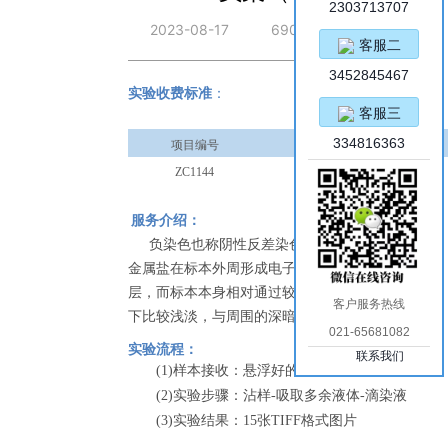
2303713707
2023-08-17
690
客服二
3452845467
实验收费标准
：
客服三
334816363
项目编号
项目名称
ZC1144
负染（电镜）
服务介绍：
负染色也称阴性反差染色，是用高密度的重
金属盐在标本外周形成电子不能穿透的包围
层，而标本本身相对通过较多的电子，在电镜
客户服务热线
下比较浅淡，与周围的深暗背景形成反差。
021-65681082
实验流程：
联系我们
(1)样本接收：悬浮好的液体
(2)实验步骤：沾样-吸取多余液体-滴染液
(3)实验结果：15张TIFF格式图片