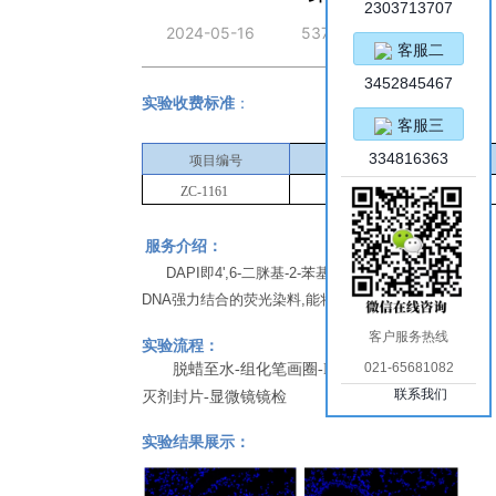
2303713707
2024-05-16
537
客服二
3452845467
实验收费标准
：
客服三
334816363
项目编号
项目名称
ZC-1161
DAPI染色
服务介绍：
DAPI即4',6-二脒基-2-苯基吲哚，是一种能够与
DNA强力结合的荧光染料,能将细胞核染成蓝色
。
客户服务热线
实验流程：
021-65681082
脱蜡至水-组化笔画圈-DAPI染核-抗荧光淬
联系我们
灭剂封片-显微镜镜检
实验结果展示：