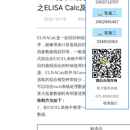
2303713707
之ELISA Calc及使用方法
客服二
2025-10-13
693
3452845467
客服三
ELISACalc是一款回归和拟合数据的计算程
334816363
序，能够用来计算直线回归、二次曲线回归、
四参数曲线回归等。一般直线回归曲线及多项
式拟合在EXCEL表格中即可完成，建议四参数
回归曲线拟合的时候使用ELISACalc软件更便
捷。ELISACalc软件与CurveExpert相比较，能
选取的拟合模型种类较少，优点是操作简单，
可以结合excel表格处理数据方便复制粘贴，计
客户服务热线
算大批量数据时有明显优势。
021-65681082
绘制方法如下：
联系我们
1、在EXCEL表格中整理一组包括标曲和样本
数据。
标准品