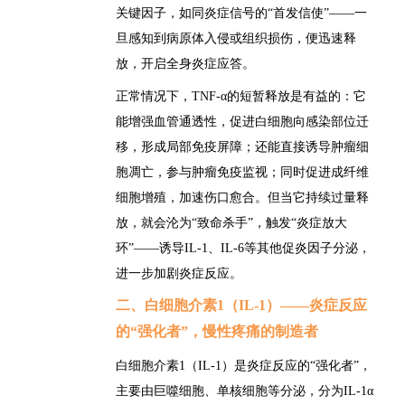
关键因子，如同炎症信号的“首发信使”
——一
旦感知到病原体入侵或组织损伤，便迅速释
放，开启全身炎症应答。
正常情况下，TNF-α的短暂释放是有益的
：它
能增强血管通透性，促进白细胞向感染部位迁
移，形成局部免疫屏障；还能直接诱导肿瘤细
胞凋亡，参与肿瘤免疫监视；
同时促进成纤维
细胞增殖，加速伤口愈合。但当它持续过量释
放，就会沦为“致命杀手”，触发“炎症放大
环”——诱导IL-1、IL-6等其他促炎因子分泌，
进一步加剧炎症反应。
二、白细胞介素1（IL-1）
——炎症反应
的“强化者”，慢性疼痛的制造者
白细胞介素1（IL-1）是炎症反应的“强化者”，
主要由巨噬细胞、单核细胞等分泌，分为IL-1α