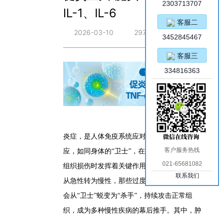
2303713707
IL-1、IL-6
客服二
2026-03-10
297
3452845467
客服三
334816363
炎症，是人体免疫系统应对刺激的防御性反
客户服务热线
应，如同身体的“卫士”，在抵御病原体、修复
021-65681082
组织损伤时发挥着关键作用。但当炎症失控，
联系我们
从急性转为慢性，那些过度释放的促炎因子
便
会
从“卫士”蜕变为“杀手”，持续攻击正常组
织，成为多种慢性疾病的幕后推手。其中，肿