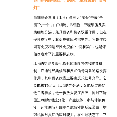
的“多功能枢纽”，疾病严重程度的“信号
灯”
白细胞介素-6（IL-6）是三大“魔头”中最“全
能”的一个，由T细胞、B细胞、巨噬细胞及实
质细胞分泌，兼具促炎和抗炎双重作用，但在
慢性炎症中，其促炎效应占据主导
。它
是连接
固有免疫和适应性免疫的“中间桥梁”，也是评
估炎症水平的重要标志物。
IL-6的功能复杂性源于其独特的信号转导机
制：
它通过经典信号和反式信号两条通路发挥
作用，其中促炎效应主要由反式信号介导。它
既能被TNF-α、IL-1诱导分泌，又能反过来促
进二者释放，进一步放大炎症反应；同时它能
促进B细胞增殖分化，产生抗体，参与体液免
疫
；还能调节肝细胞合成急性期反应蛋白，增
强机体对炎症的应对能力。在生理状态下，它