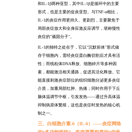
和IL-1β两种亚型，其中IL-1β是循环中的主要
形式，也是主要的促炎亚型。与TNF-α相比，
IL-1的炎症作用更持久、更剧烈，主要聚焦于
局部炎症放大和全身应激反应调节，堪称慢性
炎症的“顽固分子”。
IL-1
的独特之处在于，它以“沉默前体”形式储
存于细胞内，需经炎症蛋白酶切割后才具有活
性
；
而线粒体DNA释放、细胞碎片等多种因
素，都能激活相关通路，促进其活化释放。它
能直接刺激炎症部位的组织细胞分泌更多炎症
介质，加重局部红肿、热痛；同时作用于下丘
脑体温调节中枢，引发发热
——通过升高体温
抑制病原体繁殖，这也是炎症时发热的核心机
制之一。
三、白细胞介素-6（IL-6）
——炎症网络