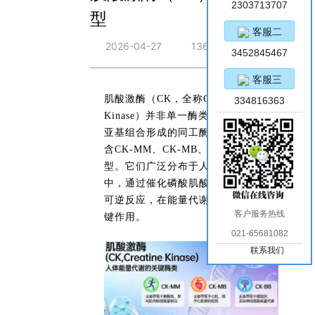
2303713707
型
客服二
2026-04-27
136
3452845467
客服三
肌酸激酶（CK，全称Creatine
334816363
Kinase）并非单一酶类，而是由不同
亚基组合形成的同工酶家族，主要包
含CK-MM、CK-MB、CK-BB三种类
型。它们广泛分布于人体各类组织
中，通过催化磷酸肌酸与ATP之间的
可逆反应，在能量代谢过程中发挥关
客户服务热线
键作用。
021-65681082
联系我们