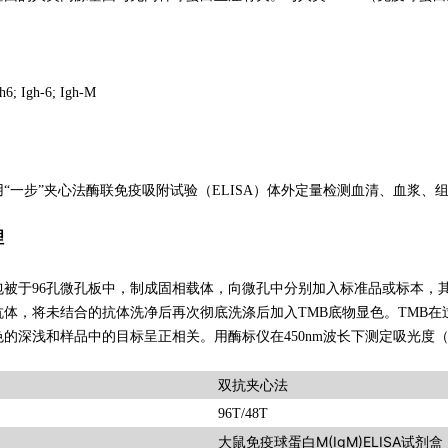
h6; Igh-6; Igh-M
“一步”夹心法酶联免疫吸附试验（ELISA）体外定量检测血清、血浆、组
理
包被于96孔微孔板中，制成固相载体，向微孔中分别加入标准品或标本，
抗体，将未结合的抗体洗净后再次彻底洗涤后加入TMB底物显色。TMB
的深浅和样品中的目标呈正相关。用酶标仪在450nm波长下测定吸光度（
双抗夹心法
96T/48T
大鼠免疫球蛋白M(IgM)ELISA试剂盒