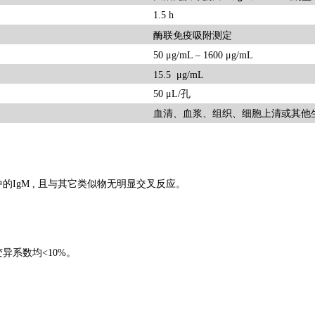
1.5 h
酶联免疫吸附测定
50 μg/mL – 1600 μg/mL
15.5
μg/mL
50 μL/孔
血清、血浆、组织、细胞上清或其他
的IgM , 且与其它类似物无明显交叉反应。
变异系数均
<10%。