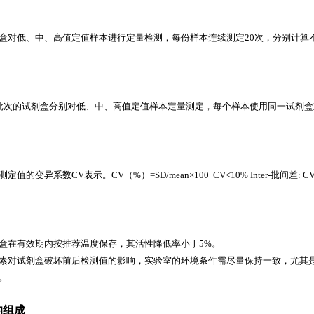
盒对低、中、高值定值样本进行定量检测，每份样本连续测定20次，分别计算
批次的试剂盒分别对低、中、高值定值样本定量测定，每个样本使用同一试剂盒
值的变异系数CV表示。CV（%）=SD/mean×100 CV<10% Inter-批间差: CV
盒在有效期内按推荐温度保存，其活性降低率小于5%。
素对试剂盒破坏前后检测值的影响，实验室的环境条件需尽量保持一致，尤其
。
的组成