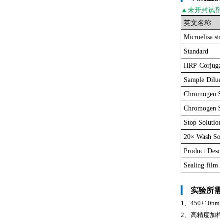
▲未开封
试
英文名称
Microelisa st
Standard
HRP-Corjuga
Sample Dilu
Chromogen 
Chromogen S
Stop Solutio
20× Wash So
Product Desc
Sealing film
▎
实验所
1、450±1
2、高精度加样器及