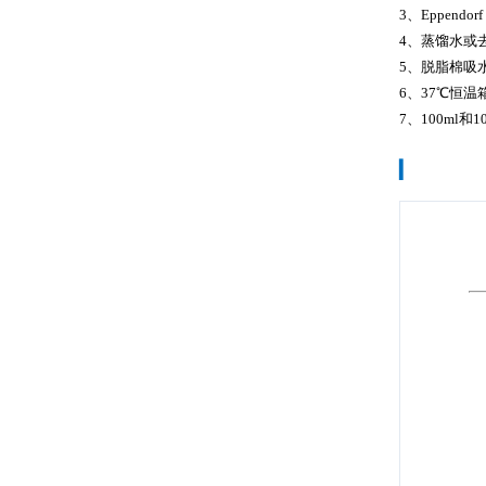
3、Eppendo
4、蒸馏水或
5、脱脂棉吸
6、37℃恒温
7、100ml和1
▎