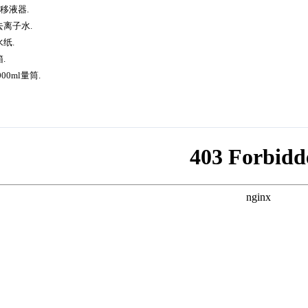
rf 移液器.
去离子水.
水纸.
箱.
000ml量筒.