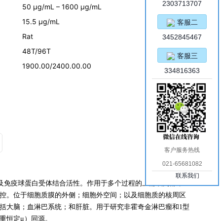
2303713707
50 μg/mL – 1600 μg/mL
15.5 μg/mL
客服二
Rat
3452845467
48T/96T
客服三
1900.00/2400.00.00
334816363
客户服务热线
021-65681082
联系我们
以及免疫球蛋白受体结合活性。作用于多个过程的上游或内部，
调控。位于细胞质膜的外侧；细胞外空间；以及细胞质的核周区
括大脑；血淋巴系统；和肝脏。用于研究非霍奇金淋巴瘤和1型
重恒定μ）同源。