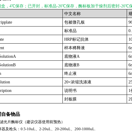
剂盒，4℃保存；已开封，标准品-20℃保存，酶标板加干燥剂后密封-20℃
中文名称
ripplate
包被微孔板
9
标准品
0
te
HRP标记抗体
1
ent
样本稀释液
6
SolutionA
底物液A
6
olutionB
底物液B
6
n
终止液
6
lution
20×浓缩洗涤液
2
ription
说明书
1
封板膜
2
需自备物品
0nm滤光片酶标仪（建议仪器使用前预热）
枪头：0.5-10uL、2-20uL、20-200uL、200-1000uL.