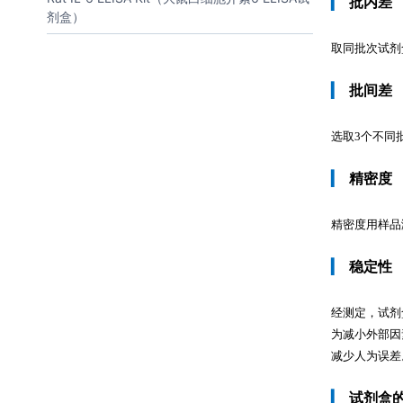
▎
批内差
剂盒）
取同批次试剂
▎
批间差
选取3个不同
▎
精密度
精密度用样品测定
▎
稳定性
经测定，试剂
为减小外部因
减少人为误差
▎
试剂盒