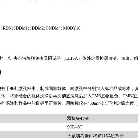
; IRDN; IDDM1; IDDM2; PNDM4; MODY10
“一步”夹心法酶联免疫吸附试验（ELISA）体外定量检测血清、血浆、组
理
包被于96孔微孔板中，制成固相载体，向微孔中分别加入标准品或标本，
抗体，将未结合的抗体洗净后再次彻底洗涤后加入TMB底物显色。TMB
的深浅和样品中的目标呈正相关。用酶标仪在450nm波长下测定吸光度（
双抗夹心法
96T/48T
大鼠胰岛素(INS)ELISA试剂盒