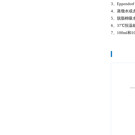
3、Eppendo
4、蒸馏水或
5、脱脂棉吸
6、37℃恒温
7、100ml和1
▎