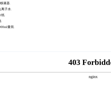
rf 移液器.
去离子水.
水纸.
箱.
000ml量筒.