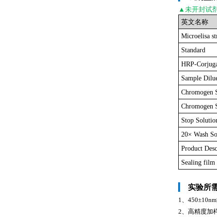
▲未开封
试
英文名称
Microelisa st
Standard
HRP-Corjuga
Sample Dilu
Chromogen 
Chromogen S
Stop Solutio
20× Wash So
Product Desc
Sealing film
▎
实验所
1、450±1
2、高精度加样器及