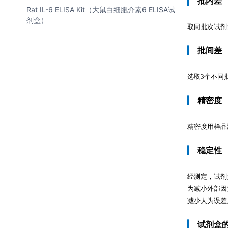
▎
批内差
Rat IL-6 ELISA Kit（大鼠白细胞介素6 ELISA试
剂盒）
取同批次试剂
▎
批间差
选取3个不同
▎
精密度
精密度用样品测定
▎
稳定性
经测定，试剂
为减小外部因
减少人为误差
▎
试剂盒