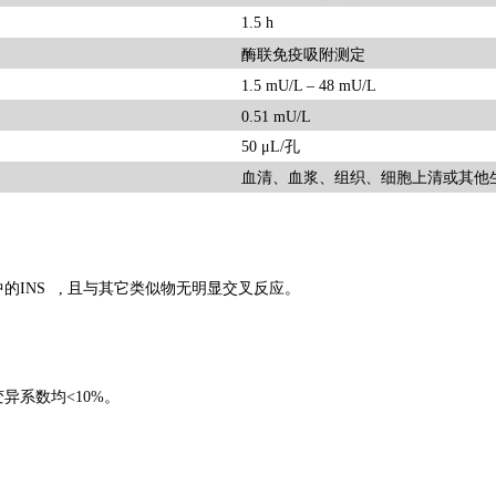
1.5 h
酶联免疫吸附测定
1.5 mU/L – 48 mU/L
0.51 mU/L
50 μL/孔
血清、血浆、组织、细胞上清或其他
的INS , 且与其它类似物无明显交叉反应。
变异系数均
<10%。