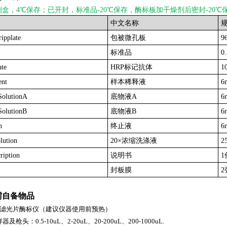
剂盒，4℃保存；已开封，标准品-20℃保存，酶标板加干燥剂后密封-20℃
中文名称
ripplate
包被微孔板
9
标准品
0
te
HRP标记抗体
1
ent
样本稀释液
6
SolutionA
底物液A
6
olutionB
底物液B
6
n
终止液
6
lution
20×浓缩洗涤液
2
ription
说明书
1
封板膜
2
需自备物品
0nm滤光片酶标仪（建议仪器使用前预热）
枪头：0.5-10uL、2-20uL、20-200uL、200-1000uL.