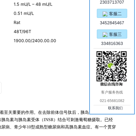
2303713707
1.5 mU/L – 48 mU/L
0.51 mU/L
客服二
Rat
3452845467
48T/96T
客服三
1900.00/2400.00.00
334816363
客户服务热线
021-65681082
联系我们
中起着至关重要的作用。在去除前体信号肽后，胰岛素原被翻译后
胰岛素与胰岛素受体（INSR）结合可刺激葡萄糖摄取。已经
尿病、青少年10型成熟型糖尿病和高胰岛素血症。有一个贯穿