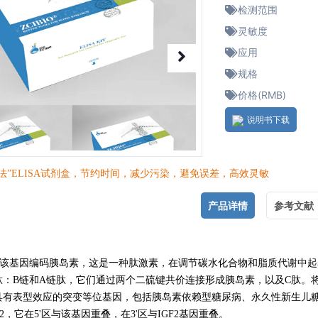
检测范围
灵敏度
应用
规格
价格(RMB)
说明书下载
法”ELISA试剂盒，节约时间，减少污染，避免误差，高效灵敏
产品详情
参考文献
S),该基因编码胰岛素，这是一种肽激素，在调节碳水化合物和脂质代谢
肽：B链和A链肽，它们通过两个二硫键共价连接形成胰岛素，以及C肽。将
具有表型效应的突变等位基因，包括胰岛素依赖型糖尿病、永久性新生儿糖
GF2，它在5'区与该基因重叠，在3'区与IGF2基因重叠。