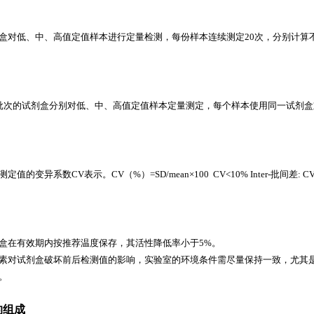
盒对低、中、高值定值样本进行定量检测，每份样本连续测定20次，分别计算
批次的试剂盒分别对低、中、高值定值样本定量测定，每个样本使用同一试剂盒
值的变异系数CV表示。CV（%）=SD/mean×100 CV<10% Inter-批间差: CV
盒在有效期内按推荐温度保存，其活性降低率小于5%。
素对试剂盒破坏前后检测值的影响，实验室的环境条件需尽量保持一致，尤其
。
的组成