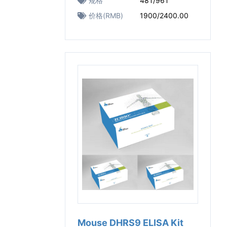
规格
48T/96T
价格(RMB)
1900/2400.00
Mouse DHRS9 ELISA Kit