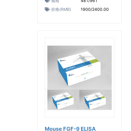
规格
48T/96T
价格(RMB)
1900/2400.00
Mouse FGF-9 ELISA