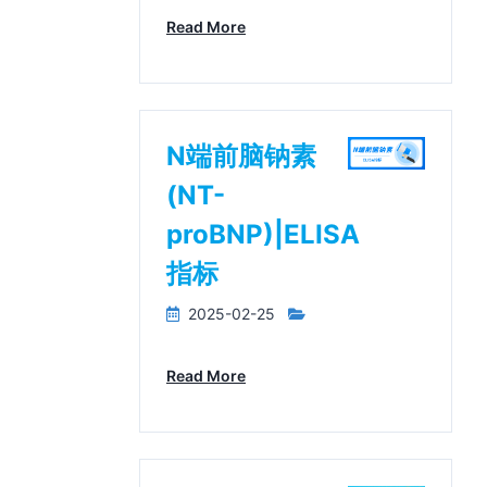
Read More
N端前脑钠素
(NT-
proBNP)|ELISA
指标
2025-02-25
Read More