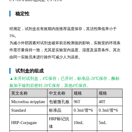
▎
稳定性
经测定，试剂盒在有效期内按推荐温度保存，其活性降低率小于
5%。
为减小外部因素对试剂盒破坏前后检测值的影响，实验室的环境条
件需尽量保持一致，尤其是实验室内温度、湿度及温育条件。其次
由同一实验员来进行操作可减少人为误差。
▎
试剂盒的组成
▲未开封
试剂盒，4℃保存；已开封，标准品-20℃保存，酶标
板加干燥剂后密封-20℃保存，其他4℃保存。
英文名称
中文名称
规格
规格
Microelisa stripplate
包被微孔板
96T
48T
Standard
标准品
0.3ml/管*6
0.3ml/管*6
HRP标记抗
HRP-Corjugate
10mL
5mL
体