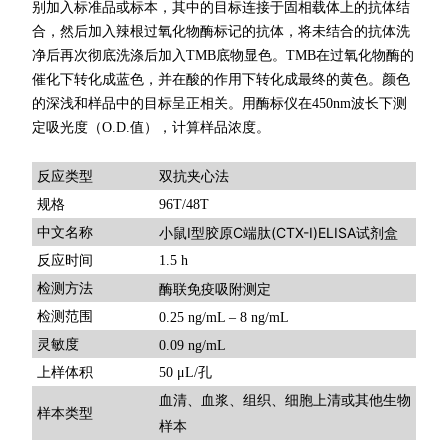
别加入标准品或标本，其中的目标连接于固相载体上的抗体结
合，然后加入辣根过氧化物酶标记的抗体，将未结合的抗体洗
净后再次彻底洗涤后加入TMB底物显色。TMB在过氧化物酶的
催化下转化成蓝色，并在酸的作用下转化成最终的黄色。颜色
的深浅和样品中的目标呈正相关。用酶标仪在450nm波长下测
定吸光度（O.D.值），计算样品浓度。
双抗夹心法
反应类型
规格
96T/48T
小鼠Ⅰ型胶原C端肽(CTX-Ⅰ)ELISA试剂盒
中文名称
反应时间
1.5 h
检测方法
酶联免疫吸附测定
检测范围
0.25 ng/mL – 8 ng/mL
灵敏度
0.09 ng/mL
上样体积
50 μL/孔
血清、血浆、组织、细胞上清或其他生物
样本类型
样本