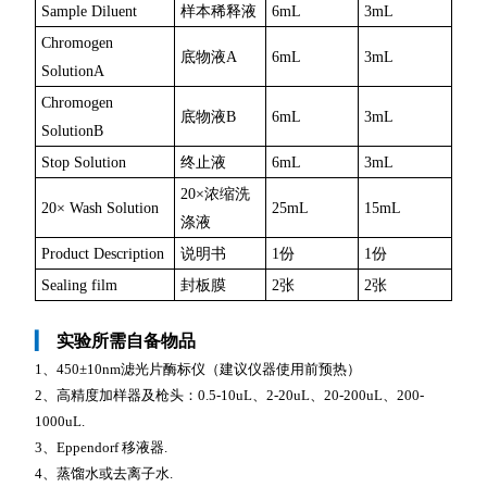
Sample Diluent
样本稀释液
6mL
3mL
Chromogen
底物液A
6mL
3mL
SolutionA
Chromogen
底物液B
6mL
3mL
SolutionB
Stop Solution
终止液
6mL
3mL
20×浓缩洗
20× Wash Solution
25mL
15mL
涤液
Product Description
说明书
1份
1份
Sealing film
封板膜
2张
2张
▎
实验所需自备物品
1、450±10nm滤光片酶标仪（建议仪器使用前预热）
2、高精度加样器及枪头：0.5-10uL、2-20uL、20-200uL、200-
1000uL.
3、Eppendorf 移液器.
4、蒸馏水或去离子水.