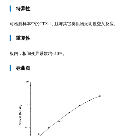
▎
特异性
可检测样本中的CTX-Ⅰ , 且与其它类似物无明显交叉反应。
▎
重复性
板内，板间变异系数均
<10%。
▎
标曲图