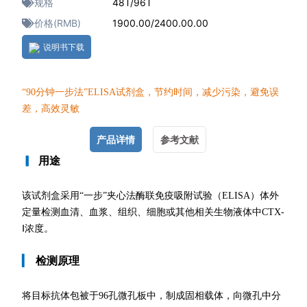
规格
48T/96T
价格(RMB)
1900.00/2400.00.00
说明书下载
“90分钟一
步法”ELISA试剂盒，节约时间，减少污染，避免误
差，高效灵敏
产品详情
参考文献
▎
用途
该试剂盒采用“一步”夹心法酶联免疫吸附试验（ELISA）体外
定量检测血清、血浆、组织、细胞或其他相关生物液体中CTX-
Ⅰ浓度。
▎
检测原理
将目标抗体包被于96孔微孔板中，制成固相载体，向微孔中分