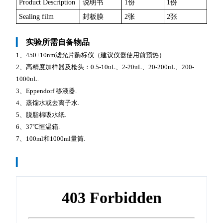
Product Description
说明书
1份
1份
Sealing film
封板膜
2张
2张
▎
实验所需自备物品
1、450±10nm滤光片酶标仪（建议仪器使用前预热）
2、高精度加样器及枪头：0.5-10uL、2-20uL、20-200uL、200-
1000uL.
3、Eppendorf 移液器.
4、蒸馏水或去离子水.
5、脱脂棉吸水纸.
6、37℃恒温箱.
7、100ml和1000ml量筒.
▎