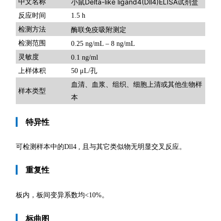
小鼠Delta-like ligand4(Dll4)ELISA试剂盒
中文名称
反应时间
1.5 h
检测方法
酶联免疫吸附测定
检测范围
0.25 ng/mL – 8 ng/mL
灵敏度
0.1 ng/ml
上样体积
50 μL/孔
血清、血浆、组织、细胞上清或其他生物样
样本类型
本
▎
特异性
可检测样本中的Dll4 , 且与其它类似物无明显交叉反应。
▎
重复性
板内，板间变异系数均
<10%。
▎
标曲图