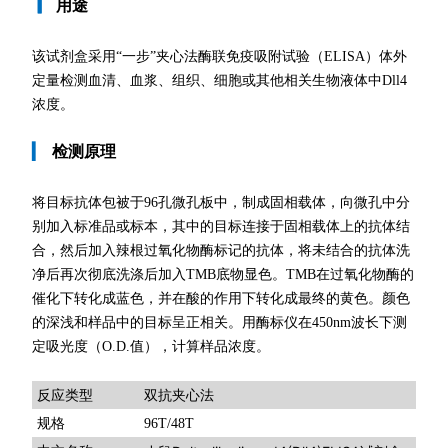
▎
用途
该试剂盒采用“一步”夹心法酶联免疫吸附试验（ELISA）体外
定量检测血清、血浆、组织、细胞或其他相关生物液体中Dll4
浓度。
▎
检测原理
将目标抗体包被于96孔微孔板中，制成固相载体，向微孔中分
别加入标准品或标本，其中的目标连接于固相载体上的抗体结
合，然后加入辣根过氧化物酶标记的抗体，将未结合的抗体洗
净后再次彻底洗涤后加入TMB底物显色。TMB在过氧化物酶的
催化下转化成蓝色，并在酸的作用下转化成最终的黄色。颜色
的深浅和样品中的目标呈正相关。用酶标仪在450nm波长下测
定吸光度（O.D.值），计算样品浓度。
双抗夹心法
反应类型
规格
96T/48T