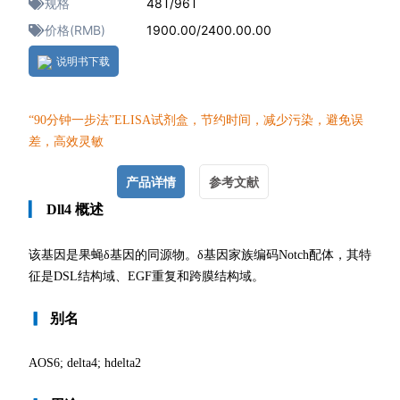
规格
48T/96T
价格(RMB)
1900.00/2400.00.00
说明书下载
“90分钟一
步法”ELISA试剂盒，节约时间，减少污染，避免误
差，高效灵敏
产品详情
参考文献
▎
Dll4 概述
该基因是果蝇δ基因的同源物。δ基因家族编码Notch配体，其特
征是DSL结构域、EGF重复和跨膜结构域。
▎
别名
AOS6; delta4; hdelta2