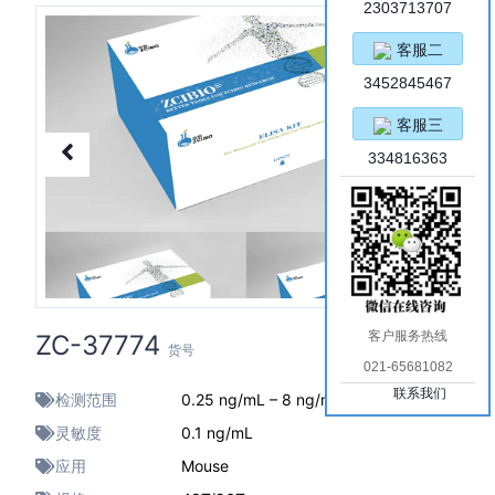
2303713707
客服二
3452845467
客服三
334816363
客户服务热线
ZC-37774
货号
021-65681082
联系我们
检测范围
0.25 ng/mL – 8 ng/mL
灵敏度
0.1 ng/mL
应用
Mouse