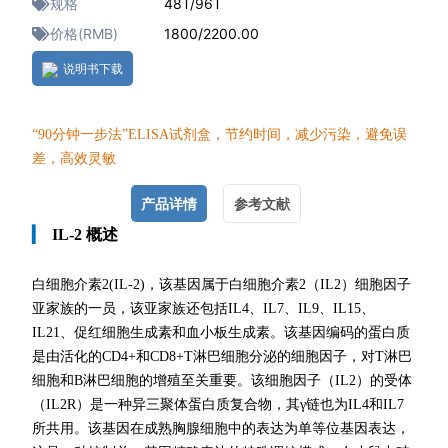
规格
48T/96T
价格(RMB)
1800/2200.00
说明书下载
“90分钟一
步法”ELISA试剂盒，节约时间，减少污染，避免误
差，高效灵敏
产品详情
参考文献
▎
IL-2 概述
白细胞介素2(IL-2)
，该基因属于白细胞介素2（IL2）细胞因子
亚家族的一员，该亚家族还包括IL4、IL7、IL9、IL15、
IL21、促红细胞生成素和血小板生成素。该基因编码的蛋白质
是由活化的CD4+和CD8+T淋巴细胞分泌的细胞因子，对T淋巴
细胞和B淋巴细胞的增殖至关重要。该细胞因子（IL2）的受体
（IL2R）是一种异三聚体蛋白质复合物，其γ链也为IL4和IL7
所共用。该基因在成熟胸腺细胞中的表达为单等位基因表达，