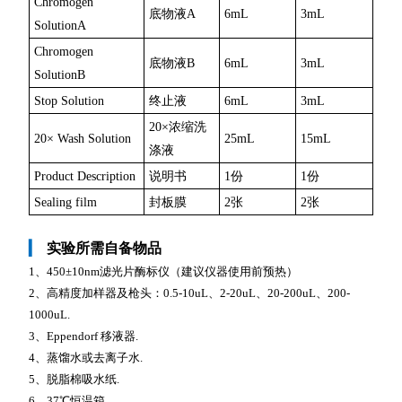
Chromogen
底物液A
6mL
3mL
SolutionA
Chromogen
底物液B
6mL
3mL
SolutionB
Stop Solution
终止液
6mL
3mL
20×浓缩洗
20× Wash Solution
25mL
15mL
涤液
Product Description
说明书
1份
1份
Sealing film
封板膜
2张
2张
▎
实验所需自备物品
1、450±10nm滤光片酶标仪（建议仪器使用前预热）
2、高精度加样器及枪头：0.5-10uL、2-20uL、20-200uL、200-
1000uL.
3、Eppendorf 移液器.
4、蒸馏水或去离子水.
5、脱脂棉吸水纸.
6、37℃恒温箱.