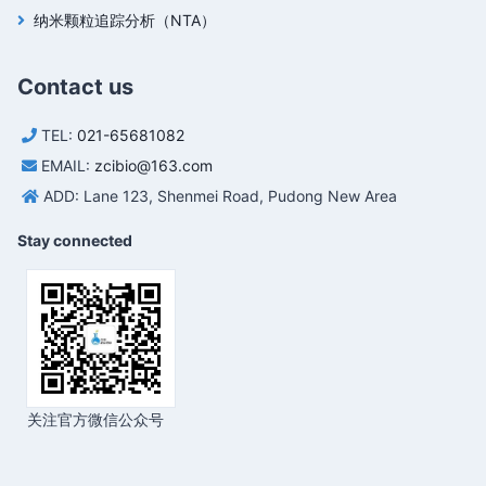
纳米颗粒追踪分析（NTA）
Contact us
TEL:
021-65681082
EMAIL:
zcibio@163.com
ADD: Lane 123, Shenmei Road, Pudong New Area
Stay connected
关注官方微信公众号