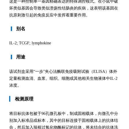
这是一种控制单一基因精确表达的特殊调控模式。在小鼠中破
坏类似基因会导致类似溃疡性结肠炎的疾病，这表明该基因在
抗原刺激引起的免疫反应中发挥着重要作用。
▎
别名
IL-2; TCGF; lymphokine
▎
用途
该试剂盒采用“一步”夹心法酶联免疫吸附试验（ELISA）体外
定量检测血清、血浆、组织、细胞或其他相关生物液体中IL-2
浓度。
▎
检测原理
将目标抗体包被于96孔微孔板中，制成固相载体，向微孔中分
别加入标准品或标本，其中的目标连接于固相载体上的抗体结
合，然后加入辣根过氧化物酶标记的抗体，将未结合的抗体洗