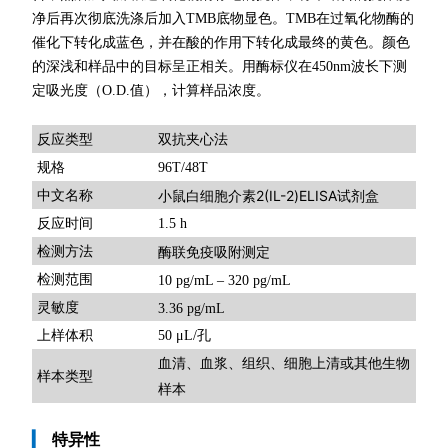
净后再次彻底洗涤后加入TMB底物显色。TMB在过氧化物酶的
催化下转化成蓝色，并在酸的作用下转化成最终的黄色。颜色
的深浅和样品中的目标呈正相关。用酶标仪在450nm波长下测
定吸光度（O.D.值），计算样品浓度。
双抗夹心法
反应类型
规格
96T/48T
小鼠白细胞介素2(IL-2)ELISA试剂盒
中文名称
反应时间
1.5 h
检测方法
酶联免疫吸附测定
检测范围
10 pg/mL – 320 pg/mL
灵敏度
3.36 pg/mL
上样体积
50 μL/孔
血清、血浆、组织、细胞上清或其他生物
样本类型
样本
▎
特异性