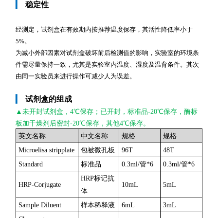
▎
稳定性
经测定，试剂盒在有效期内按推荐温度保存，其活性降低率小于
5%。
为减小外部因素对试剂盒破坏前后检测值的影响，实验室的环境条
件需尽量保持一致，尤其是实验室内温度、湿度及温育条件。其次
由同一实验员来进行操作可减少人为误差。
▎
试剂盒的组成
▲未开封
试剂盒，4℃保存；已开封，标准品-20℃保存，酶标
板加干燥剂后密封-20℃保存，其他4℃保存。
英文名称
中文名称
规格
规格
Microelisa stripplate
包被微孔板
96T
48T
Standard
标准品
0.3ml/管*6
0.3ml/管*6
HRP标记抗
HRP-Corjugate
10mL
5mL
体
Sample Diluent
样本稀释液
6mL
3mL