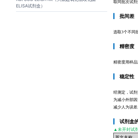
取同批次试剂
ELISA试剂盒）
▎
批间差
选取3个不同
▎
精密度
精密度用样品测定
▎
稳定性
经测定，试剂
为减小外部因
减少人为误差
▎
试剂盒
▲未开封
试
英文名称