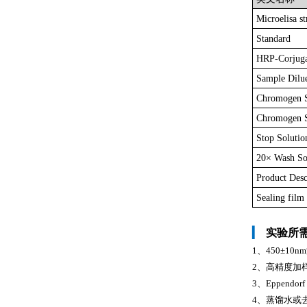
Microelisa st
Standard
HRP-Corjuga
Sample Dilu
Chromogen 
Chromogen S
Stop Solutio
20× Wash So
Product Desc
Sealing film
▎
实验所
1、450±1
2、高精度加样器及
3、Eppendo
4、蒸馏水或