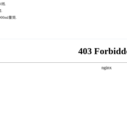
水纸.
箱.
000ml量筒.