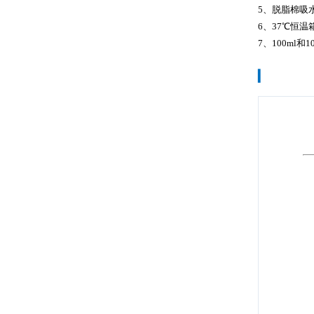
5、脱脂棉吸
6、37℃恒温
7、100ml和1
▎