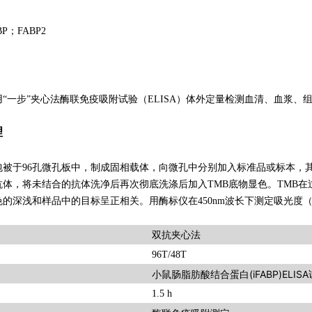
ABP；FABP2
“一步”夹心法酶联免疫吸附试验（ELISA）体外定量检测血清、血浆、组织
理
包被于96孔微孔板中，制成固相载体，向微孔中分别加入标准品或标本，
抗体，将未结合的抗体洗净后再次彻底洗涤后加入TMB底物显色。TMB
的深浅和样品中的目标呈正相关。用酶标仪在450nm波长下测定吸光度（
双抗夹心法
96T/48T
小鼠肠脂肪酸结合蛋白(iFABP)ELIS
1.5 h