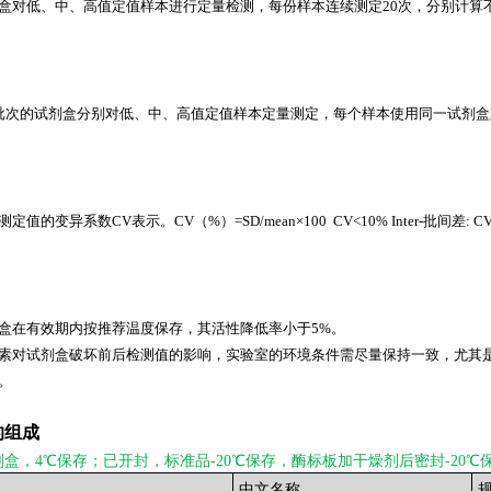
盒对低、中、高值定值样本进行定量检测，每份样本连续测定20次，分别计算
批次的试剂盒分别对低、中、高值定值样本定量测定，每个样本使用同一试剂盒
值的变异系数CV表示。CV（%）=SD/mean×100 CV<10% Inter-批间差: CV
盒在有效期内按推荐温度保存，其活性降低率小于5%。
素对试剂盒破坏前后检测值的影响，实验室的环境条件需尽量保持一致，尤其
。
的组成
剂盒，4℃保存；已开封，标准品-20℃保存，酶标板加干燥剂后密封-20℃
中文名称