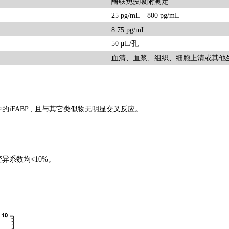
酶联免疫吸附测定
25 pg/mL – 800 pg/mL
8.75 pg/mL
50 μL/孔
血清、血浆、组织、细胞上清或其他
的iFABP , 且与其它类似物无明显交叉反应。
变异系数均
<10%。