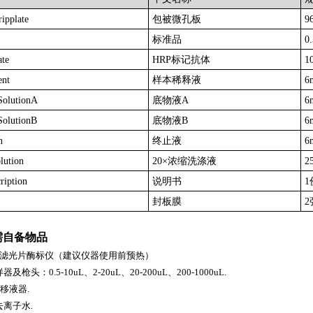
ripplate
包被微孔板
9
标准品
0
te
HRP标记抗体
1
ent
样本稀释液
6
SolutionA
底物液A
6
olutionB
底物液B
6
n
终止液
6
lution
20×浓缩洗涤液
2
ription
说明书
1
封板膜
2
需自备物品
0nm滤光片酶标仪（建议仪器使用前预热）
枪头：0.5-10uL、2-20uL、20-200uL、200-1000uL.
rf 移液器.
去离子水.