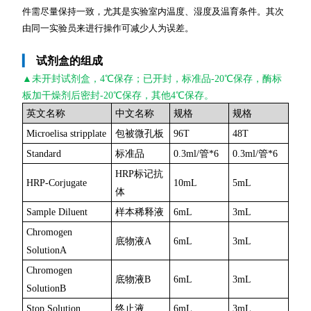
件需尽量保持一致，尤其是实验室内温度、湿度及温育条件。其次
由同一实验员来进行操作可减少人为误差。
▎
试剂盒的组成
▲未开封
试剂盒，4℃保存；已开封，标准品-20℃保存，酶标
板加干燥剂后密封-20℃保存，其他4℃保存。
英文名称
中文名称
规格
规格
Microelisa stripplate
包被微孔板
96T
48T
Standard
标准品
0.3ml/管*6
0.3ml/管*6
HRP标记抗
HRP-Corjugate
10mL
5mL
体
Sample Diluent
样本稀释液
6mL
3mL
Chromogen
底物液A
6mL
3mL
SolutionA
Chromogen
底物液B
6mL
3mL
SolutionB
Stop Solution
终止液
6mL
3mL