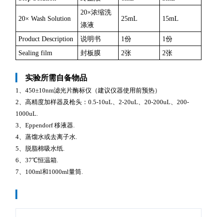
20×浓缩洗
20× Wash Solution
25mL
15mL
涤液
Product Description
说明书
1份
1份
Sealing film
封板膜
2张
2张
▎
实验所需自备物品
1、450±10nm滤光片酶标仪（建议仪器使用前预热）
2、高精度加样器及枪头：0.5-10uL、2-20uL、20-200uL、200-
1000uL.
3、Eppendorf 移液器.
4、蒸馏水或去离子水.
5、脱脂棉吸水纸.
6、37℃恒温箱.
7、100ml和1000ml量筒.
▎