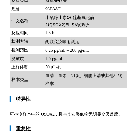
双抗夹心法
反应类型
规格
96T/48T
小鼠静止素Q6硫基氧化酶
中文名称
2(QSOX2)ELISA试剂盒
反应时间
1.5 h
检测方法
酶联免疫吸附测定
检测范围
6.25 pg/mL – 200 pg/mL
灵敏度
1.0 pg/mL
上样体积
50 μL/孔
血清、血浆、组织、细胞上清或其他生物
样本类型
样本
▎
特异性
可检测样本中的 QSOX2 , 且与其它类似物无明显交叉反应。
▎
重复性