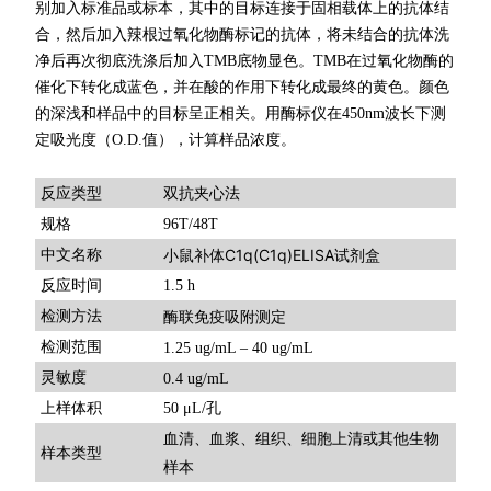
别加入标准品或标本，其中的目标连接于固相载体上的抗体结
合，然后加入辣根过氧化物酶标记的抗体，将未结合的抗体洗
净后再次彻底洗涤后加入TMB底物显色。TMB在过氧化物酶的
催化下转化成蓝色，并在酸的作用下转化成最终的黄色。颜色
的深浅和样品中的目标呈正相关。用酶标仪在450nm波长下测
定吸光度（O.D.值），计算样品浓度。
双抗夹心法
反应类型
规格
96T/48T
小鼠补体C1q(C1q)ELISA试剂盒
中文名称
反应时间
1.5 h
检测方法
酶联免疫吸附测定
检测范围
1.25 ug/mL – 40 ug/mL
灵敏度
0.4 ug/mL
上样体积
50 μL/孔
血清、血浆、组织、细胞上清或其他生物
样本类型
样本