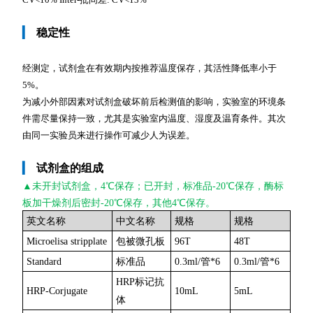
▎
稳定性
经测定，试剂盒在有效期内按推荐温度保存，其活性降低率小于
5%。
为减小外部因素对试剂盒破坏前后检测值的影响，实验室的环境条
件需尽量保持一致，尤其是实验室内温度、湿度及温育条件。其次
由同一实验员来进行操作可减少人为误差。
▎
试剂盒的组成
▲未开封
试剂盒，4℃保存；已开封，标准品-20℃保存，酶标
板加干燥剂后密封-20℃保存，其他4℃保存。
英文名称
中文名称
规格
规格
Microelisa stripplate
包被微孔板
96T
48T
Standard
标准品
0.3ml/管*6
0.3ml/管*6
HRP标记抗
HRP-Corjugate
10mL
5mL
体