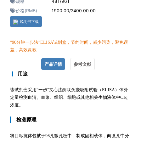
规格
48T/96T
价格(RMB)
1900.00/2400.00.00
说明书下载
“90分钟一
步法”ELISA试剂盒，节约时间，减少污染，避免误
差，高效灵敏
产品详情
参考文献
▎
用途
该试剂盒采用“一步”夹心法酶联免疫吸附试验（ELISA）体外
定量检测血清、血浆、组织、细胞或其他相关生物液体中C1q
浓度。
▎
检测原理
将目标抗体包被于96孔微孔板中，制成固相载体，向微孔中分