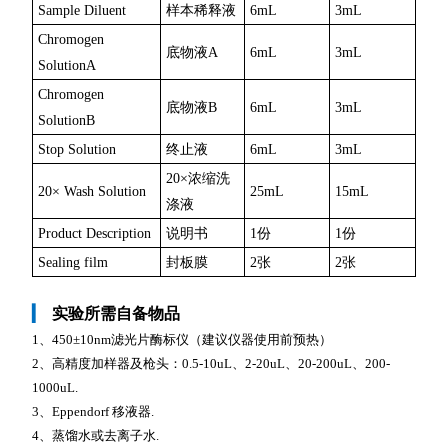
Sample Diluent
样本稀释液
6mL
3mL
Chromogen
底物液A
6mL
3mL
SolutionA
Chromogen
底物液B
6mL
3mL
SolutionB
Stop Solution
终止液
6mL
3mL
20×浓缩洗
20× Wash Solution
25mL
15mL
涤液
Product Description
说明书
1份
1份
Sealing film
封板膜
2张
2张
▎
实验所需自备物品
1、450±10nm滤光片酶标仪（建议仪器使用前预热）
2、高精度加样器及枪头：0.5-10uL、2-20uL、20-200uL、200-
1000uL.
3、Eppendorf 移液器.
4、蒸馏水或去离子水.