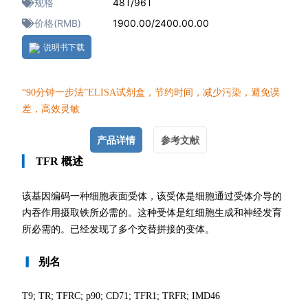
规格
48T/96T
价格(RMB)
1900.00/2400.00.00
说明书下载
“90分钟一
步法”ELISA试剂盒，节约时间，减少污染，避免误
差，高效灵敏
产品详情
参考文献
▎
TFR 概述
该基因编码一种细胞表面受体，该受体是细胞通过受体介导的
内吞作用摄取铁所必需的。这种受体是红细胞生成和神经发育
所必需的。已经发现了多个交替拼接的变体。
▎
别名
T9; TR; TFRC; p90; CD71; TFR1; TRFR; IMD46