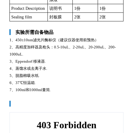
Product Description
说明书
1份
1份
Sealing film
封板膜
2张
2张
▎
实验所需自备物品
1、450±10nm滤光片酶标仪（建议仪器使用前预热）
2、高精度加样器及枪头：0.5-10uL、2-20uL、20-200uL、200-
1000uL.
3、Eppendorf 移液器.
4、蒸馏水或去离子水.
5、脱脂棉吸水纸.
6、37℃恒温箱.
7、100ml和1000ml量筒.
▎