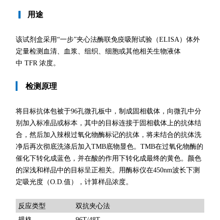
▎
用途
该试剂盒采用“一步”夹心法酶联免疫吸附试验（ELISA）体外
定量检测血清、血浆、组织、细胞或其他相关生物液体
中 TFR 浓度。
▎
检测原理
将目标抗体包被于96孔微孔板中，制成固相载体，向微孔中分
别加入标准品或标本，其中的目标连接于固相载体上的抗体结
合，然后加入辣根过氧化物酶标记的抗体，将未结合的抗体洗
净后再次彻底洗涤后加入TMB底物显色。TMB在过氧化物酶的
催化下转化成蓝色，并在酸的作用下转化成最终的黄色。颜色
的深浅和样品中的目标呈正相关。用酶标仪在450nm波长下测
定吸光度（O.D.值），计算样品浓度。
双抗夹心法
反应类型
规格
96T/48T