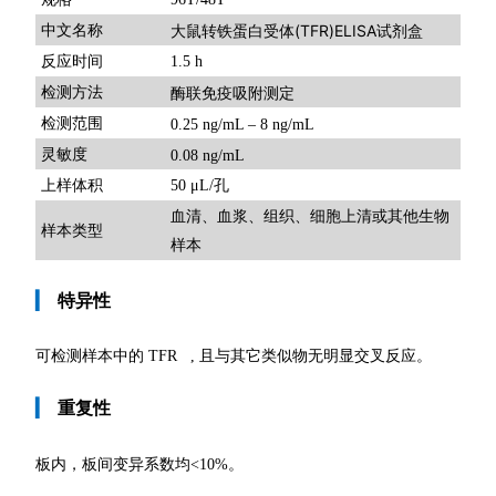
大鼠转铁蛋白受体(TFR)ELISA试剂盒
中文名称
反应时间
1.5 h
检测方法
酶联免疫吸附测定
检测范围
0.25 ng/mL – 8 ng/mL
灵敏度
0.08 ng/mL
上样体积
50 μL/孔
血清、血浆、组织、细胞上清或其他生物
样本类型
样本
▎
特异性
可检测样本中的 TFR , 且与其它类似物无明显交叉反应。
▎
重复性
板内，板间变异系数均
<10%。