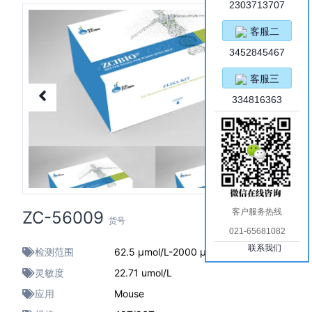
2303713707
客服二
3452845467
客服三
334816363
客户服务热线
ZC-56009
货号
021-65681082
联系我们
检测范围
62.5 μmol/L-2000 μmol/L
灵敏度
22.71 umol/L
应用
Mouse