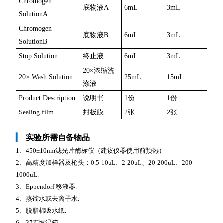
Chromogen
底物液A
6mL
3mL
SolutionA
Chromogen
底物液B
6mL
3mL
SolutionB
Stop Solution
终止液
6mL
3mL
20×浓缩洗
20× Wash Solution
25mL
15mL
涤液
Product Description
说明书
1份
1份
Sealing film
封板膜
2张
2张
▎
实验所需自备物品
1、450±10nm滤光片酶标仪（建议仪器使用前预热）
2、高精度加样器及枪头：0.5-10uL、2-20uL、20-200uL、200-
1000uL.
3、Eppendorf 移液器.
4、蒸馏水或去离子水.
5、脱脂棉吸水纸.
6、37℃恒温箱.