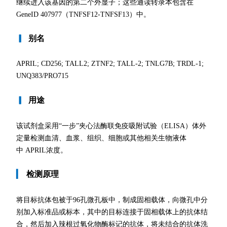
继续进入该基因的第二个外显子；这些通读转录本包含在
GeneID 407977（TNFSF12-TNFSF13）中。
▎
别名
APRIL; CD256; TALL2; ZTNF2; TALL-2; TNLG7B; TRDL-1;
UNQ383/PRO715
▎
用途
该试剂盒采用“一步”夹心法酶联免疫吸附试验（ELISA）体外
定量检测血清、血浆、组织、细胞或其他相关生物液体
中 APRIL浓度。
▎
检测原理
将目标抗体包被于96孔微孔板中，制成固相载体，向微孔中分
别加入标准品或标本，其中的目标连接于固相载体上的抗体结
合，然后加入辣根过氧化物酶标记的抗体，将未结合的抗体洗