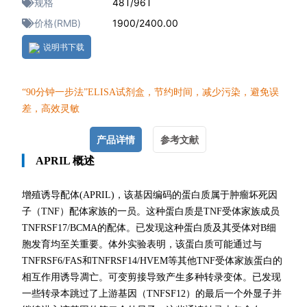
规格
48T/96T
价格(RMB)
1900/2400.00
说明书下载
“90分钟一
步法”ELISA试剂盒，节约时间，减少污染，避免误
差，高效灵敏
产品详情
参考文献
▎
APRIL 概述
增殖诱导配体(APRIL)，
该基因编码的蛋白质属于肿瘤坏死因
子（TNF）配体家族的一员。这种蛋白质是TNF受体家族成员
TNFRSF17/BCMA的配体。已发现这种蛋白质及其受体对B细
胞发育均至关重要。体外实验表明，该蛋白质可能通过与
TNFRSF6/FAS和TNFRSF14/HVEM等其他TNF受体家族蛋白的
相互作用诱导凋亡。可变剪接导致产生多种转录变体。已发现
一些转录本跳过了上游基因（TNFSF12）的最后一个外显子并