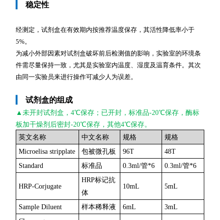
▎
稳定性
经测定，试剂盒在有效期内按推荐温度保存，其活性降低率小于
5%。
为减小外部因素对试剂盒破坏前后检测值的影响，实验室的环境条
件需尽量保持一致，尤其是实验室内温度、湿度及温育条件。其次
由同一实验员来进行操作可减少人为误差。
▎
试剂盒的组成
▲未开封
试剂盒，4℃保存；已开封，标准品-20℃保存，酶标
板加干燥剂后密封-20℃保存，其他4℃保存。
英文名称
中文名称
规格
规格
Microelisa stripplate
包被微孔板
96T
48T
Standard
标准品
0.3ml/管*6
0.3ml/管*6
HRP标记抗
HRP-Corjugate
10mL
5mL
体
Sample Diluent
样本稀释液
6mL
3mL