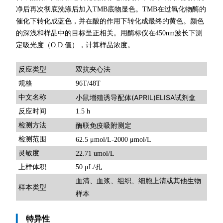
净后再次彻底洗涤后加入TMB底物显色。TMB在过氧化物酶的
催化下转化成蓝色，并在酸的作用下转化成最终的黄色。颜色
的深浅和样品中的目标呈正相关。用酶标仪在450nm波长下测
定吸光度（O.D.值），计算样品浓度。
双抗夹心法
反应类型
规格
96T/48T
小鼠增殖诱导配体(APRIL)ELISA试剂盒
中文名称
反应时间
1.5 h
检测方法
酶联免疫吸附测定
检测范围
62.5 μmol/L-2000 μmol/L
灵敏度
22.71 umol/L
上样体积
50 μL/孔
血清、血浆、组织、细胞上清或其他生物
样本类型
样本
▎
特异性