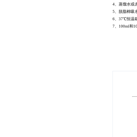
4、蒸馏水或
5、脱脂棉吸
6、37℃恒温
7、100ml和1