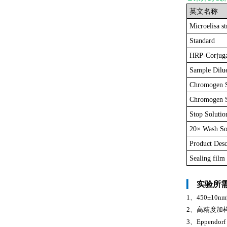
英文名称
Microelisa st
Standard
HRP-Corjuga
Sample Dilu
Chromogen 
Chromogen S
Stop Solutio
20× Wash So
Product Desc
Sealing film
▎
实验所
1、450±1
2、高精度加样器及
3、Eppendo