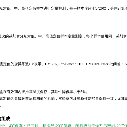
盒对低、中、高值定值样本进行定量检测，每份样本连续测定20次，分别计算
批次的试剂盒分别对低、中、高值定值样本定量测定，每个样本使用同一试剂盒
值的变异系数CV表示。CV（%）=SD/mean×100 CV<10% Inter-批间差: CV
盒在有效期内按推荐温度保存，其活性降低率小于5%。
素对试剂盒破坏前后检测值的影响，实验室的环境条件需尽量保持一致，尤其
。
的组成
剂盒，4℃保存；已开封，标准品-20℃保存，酶标板加干燥剂后密封-20℃