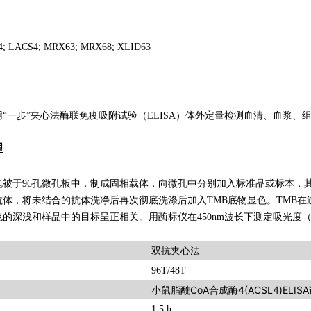
4; LACS4; MRX63; MRX68; XLID63
“一步”夹心法酶联免疫吸附试验（ELISA）体外定量检测血清、血浆、组
理
包被于96孔微孔板中，制成固相载体，向微孔中分别加入标准品或标本，
抗体，将未结合的抗体洗净后再次彻底洗涤后加入TMB底物显色。TMB
的深浅和样品中的目标呈正相关。用酶标仪在450nm波长下测定吸光度（
双抗夹心法
96T/48T
小鼠脂酰CoA合成酶4(ACSL4)ELIS
1.5 h