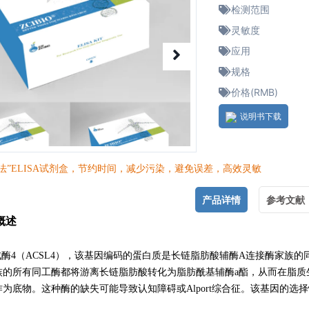
检测范围
灵敏度
应用
规格
价格(RMB)
说明书下载
法”ELISA试剂盒，节约时间，减少污染，避免误差，高效灵敏
产品详情
参考文献
概述
成酶4（ACSL4），该基因编码的蛋白质是长链脂肪酸辅酶A连接酶家
族的所有同工酶都将游
离长链脂肪酸转化为脂肪酰基辅酶a酯，从而在脂
为底物。这种酶的缺失可能导致认知障碍或Alport综合征。该基因的选