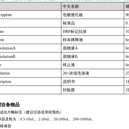
中文名称
ripplate
包被微孔板
9
标准品
0
te
HRP标记抗体
1
ent
样本稀释液
6
SolutionA
底物液A
6
olutionB
底物液B
6
n
终止液
6
lution
20×浓缩洗涤液
2
ription
说明书
1
封板膜
2
需自备物品
0nm滤光片酶标仪（建议仪器使用前预热）
枪头：0.5-10uL、2-20uL、20-200uL、200-1000uL.
rf 移液器.