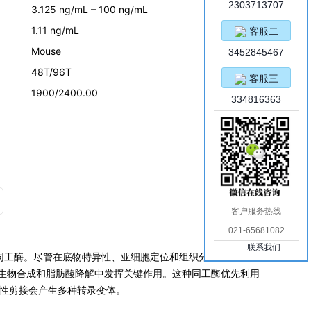
2303713707
3.125 ng/mL – 100 ng/mL
1.11 ng/mL
客服二
Mouse
3452845467
48T/96T
客服三
1900/2400.00
334816363
客户服务热线
021-65681082
联系我们
族的同工酶。尽管在底物特异性、亚细胞定位和组织分布方面存在差
质生物合成和脂肪酸降解中发挥关键作用。这种同工酶优先利用
择性剪接会产生多种转录变体。