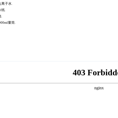
去离子水.
水纸.
箱.
000ml量筒.