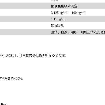
酶联免疫吸附测定
3.125 ng/mL – 100 ng/mL
1.11 ng/mL
50 μL/孔
血清、血浆、组织、细胞上清或其他
的 ACSL4 , 且与其它类似物无明显交叉反应。
变异系数均
<10%。