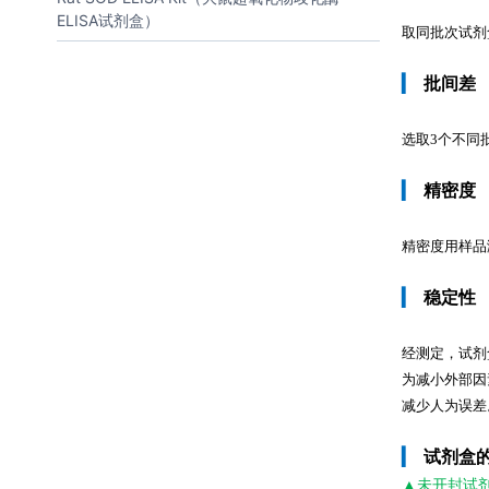
ELISA试剂盒）
取同批次试剂
▎
批间差
选取3个不同
▎
精密度
精密度用样品测定
▎
稳定性
经测定，试剂
为减小外部因
减少人为误差
▎
试剂盒
▲未开封
试