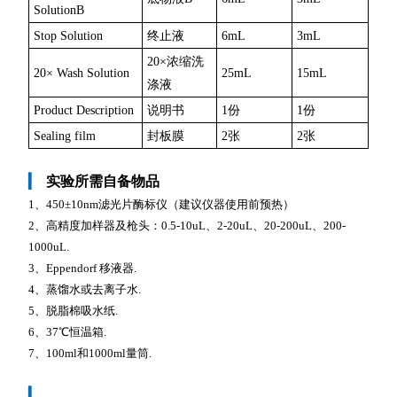
SolutionB
Stop Solution
终止液
6mL
3mL
20×浓缩洗
20× Wash Solution
25mL
15mL
涤液
Product Description
说明书
1份
1份
Sealing film
封板膜
2张
2张
▎
实验所需自备物品
1、450±10nm滤光片酶标仪（建议仪器使用前预热）
2、高精度加样器及枪头：0.5-10uL、2-20uL、20-200uL、200-
1000uL.
3、Eppendorf 移液器.
4、蒸馏水或去离子水.
5、脱脂棉吸水纸.
6、37℃恒温箱.
7、100ml和1000ml量筒.
▎