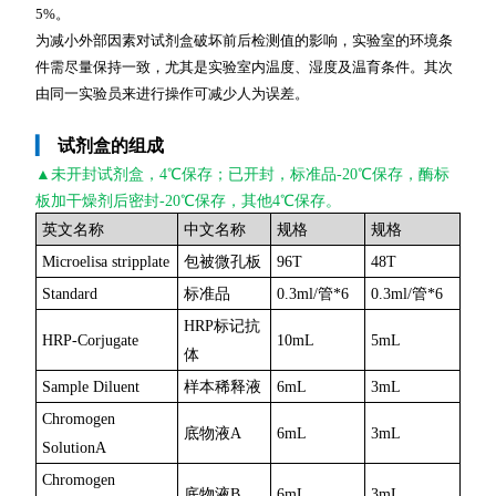
5%。
为减小外部因素对试剂盒破坏前后检测值的影响，实验室的环境条
件需尽量保持一致，尤其是实验室内温度、湿度及温育条件。其次
由同一实验员来进行操作可减少人为误差。
▎
试剂盒的组成
▲未开封
试剂盒，4℃保存；已开封，标准品-20℃保存，酶标
板加干燥剂后密封-20℃保存，其他4℃保存。
英文名称
中文名称
规格
规格
Microelisa stripplate
包被微孔板
96T
48T
Standard
标准品
0.3ml/管*6
0.3ml/管*6
HRP标记抗
HRP-Corjugate
10mL
5mL
体
Sample Diluent
样本稀释液
6mL
3mL
Chromogen
底物液A
6mL
3mL
SolutionA
Chromogen
底物液B
6mL
3mL