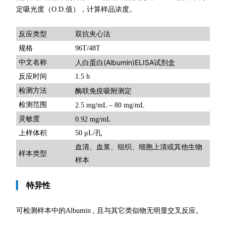
定吸光度（O.D.值），计算样品浓度。
双抗夹心法
反应类型
规格
96T/48T
人白蛋白(Albumin)ELISA试剂盒
中文名称
反应时间
1.5 h
检测方法
酶联免疫吸附测定
检测范围
2.5 mg/mL – 80 mg/mL
灵敏度
0.92 mg/mL
上样体积
50 μL/孔
血清、血浆、组织、细胞上清或其他生物
样本类型
样本
▎
特异性
可检测样本中的Albumin , 且与其它类似物无明显交叉反应。