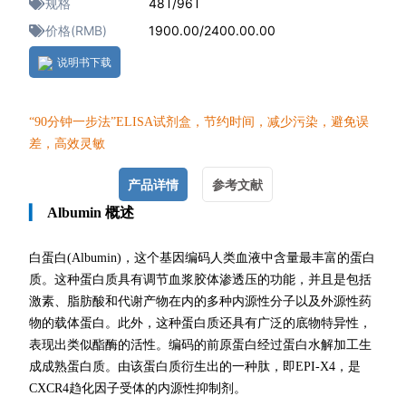
规格
48T/96T
价格(RMB)
1900.00/2400.00.00
说明书下载
“90分钟一
步法”ELISA试剂盒，节约时间，减少污染，避免误
差，高效灵敏
产品详情
参考文献
▎
Albumin 概述
白蛋白(Albumin)，
这个基因编码人类血液中含量最丰富的蛋白
质。这种蛋白质具有调节血浆胶体渗透压的功能，并且是包括
激素、脂肪酸和代谢产物在内的多种内源性分子以及外源性药
物的载体蛋白。此外，这种蛋白质还具有广泛的底物特异性，
表现出类似酯酶的活性。编码的前原蛋白经过蛋白水解加工生
成成熟蛋白质。由该蛋白质衍生出的一种肽，即EPI-X4，是
CXCR4趋化因子受体的内源性抑制剂。