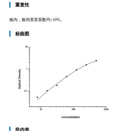
▎
重复性
板内，板间变异系数均
<10%。
▎
标曲图
▎
批内差