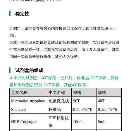
▎
稳定性
经测定，试剂盒在有效期内按推荐温度保存，其活性降低率小于
5%。
为减小外部因素对试剂盒破坏前后检测值的影响，实验室的环境条
件需尽量保持一致，尤其是实验室内温度、湿度及温育条件。其次
由同一实验员来进行操作可减少人为误差。
▎
试剂盒的组成
▲未开封
试剂盒，4℃保存；已开封，标准品-20℃保存，酶标
板加干燥剂后密封-20℃保存，其他4℃保存。
英文名称
中文名称
规格
规格
Microelisa stripplate
包被微孔板
96T
48T
Standard
标准品
0.3ml/管*6
0.3ml/管*6
HRP标记抗
HRP-Corjugate
10mL
5mL
体