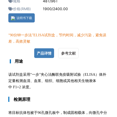
规格
48T/96T
价格(RMB)
1900/2400.00
说明书下载
“90分钟一
步法”ELISA试剂盒，节约时间，减少污染，避免误
差，高效灵敏
产品详情
参考文献
▎
用途
该试剂盒采用“一步”夹心法酶联免疫吸附试验（ELISA）体外
定量检测血清、血浆、组织、细胞或其他相关生物液体
中 F1+2 浓度。
▎
检测原理
将目标抗体包被于96孔微孔板中，制成固相载体，向微孔中分