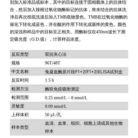
别加入标准品或标本，其中的目标连接于固相载体上的抗体结
合，然后加入辣根过氧化物酶标记的抗体，将未结合的抗体洗
净后再次彻底洗涤后加入TMB底物显色。TMB在过氧化物酶的
催化下转化成蓝色，并在酸的作用下转化成最终的黄色。颜色
的深浅和样品中的目标呈正相关。用酶标仪在450nm波长下测
定吸光度（O.D.值），计算样品浓度。
双抗夹心法
反应类型
规格
96T/48T
兔凝血酶原片段F1+2(F1+2)ELISA试剂盒
中文名称
反应时间
1.5 h
检测方法
酶联免疫吸附测定
检测范围
0.25 nmol/L – 8 nmol/L
灵敏度
0.09 nmol/L
上样体积
50 μL/孔
血清、血浆、组织、细胞上清或其他生物
样本类型
样本