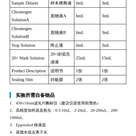
Sample Diluent
样本稀释液
6mL
3mL
Chromogen
底物液A
6mL
3mL
SolutionA
Chromogen
底物液B
6mL
3mL
SolutionB
Stop Solution
终止液
6mL
3mL
20×浓缩洗
20× Wash Solution
25mL
15mL
涤液
Product Description
说明书
1份
1份
Sealing film
封板膜
2张
2张
▎
实验所需自备物品
1、450±10nm滤光片酶标仪（建议仪器使用前预热）
2、高精度加样器及枪头：0.5-10uL、2-20uL、20-200uL、200-
1000uL.
3、Eppendorf 移液器.
4、蒸馏水或去离子水.