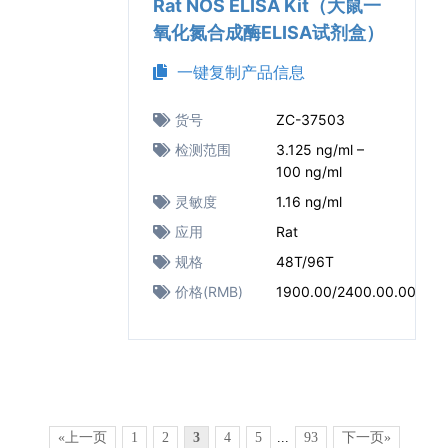
Rat NOS ELISA Kit（大鼠一
氧化氮合成酶ELISA试剂盒）
一键复制产品信息
货号
ZC-37503
检测范围
3.125 ng/ml –
100 ng/ml
灵敏度
1.16 ng/ml
应用
Rat
规格
48T/96T
价格(RMB)
1900.00/2400.00.00
«上一页
1
2
3
4
5
...
93
下一页»