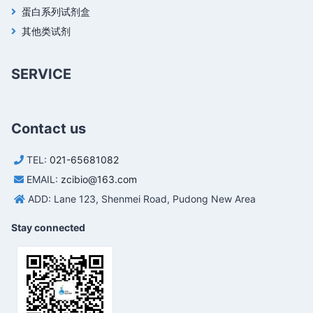
蛋白系列试剂盒
其他类试剂
SERVICE
Contact us
TEL:
021-65681082
EMAIL:
zcibio@163.com
ADD: Lane 123, Shenmei Road, Pudong New Area
Stay connected