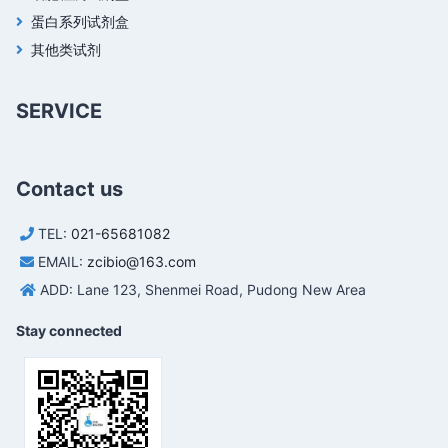
蛋白系列试剂盒
其他类试剂
SERVICE
Contact us
TEL:
021-65681082
EMAIL:
zcibio@163.com
ADD: Lane 123, Shenmei Road, Pudong New Area
Stay connected