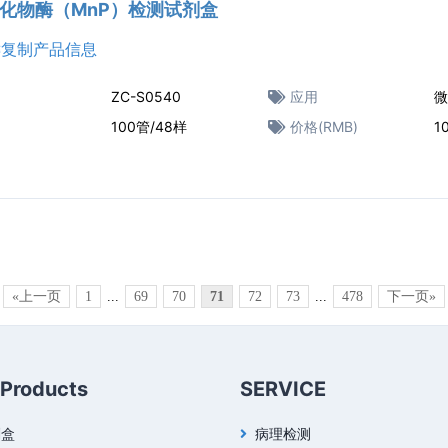
化物酶（MnP）检测试剂盒
复制产品信息
ZC-S0540
应用
微
100管/48样
价格(RMB)
1
«上一页
1
...
69
70
71
72
73
...
478
下一页»
 Products
SERVICE
剂盒
病理检测