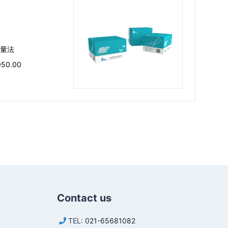
量法
050.00
Contact us
TEL:
021-65681082