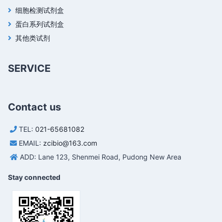
细胞检测试剂盒
蛋白系列试剂盒
其他类试剂
SERVICE
Contact us
TEL:
021-65681082
EMAIL:
zcibio@163.com
ADD: Lane 123, Shenmei Road, Pudong New Area
Stay connected