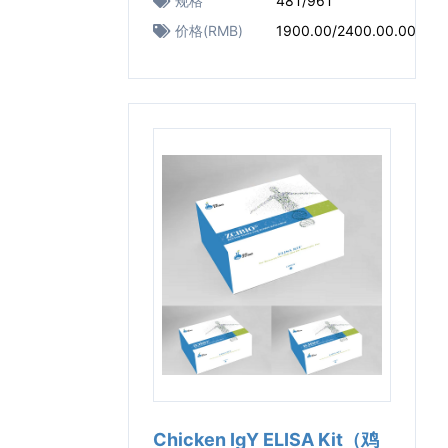
规格
48T/96T
价格(RMB)
1900.00/2400.00.00
Chicken IgY ELISA Kit（鸡