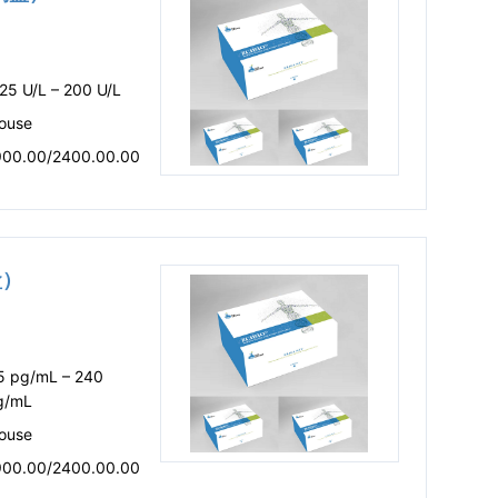
25 U/L – 200 U/L
ouse
900.00/2400.00.00
盒）
.5 pg/mL – 240
g/mL
ouse
900.00/2400.00.00