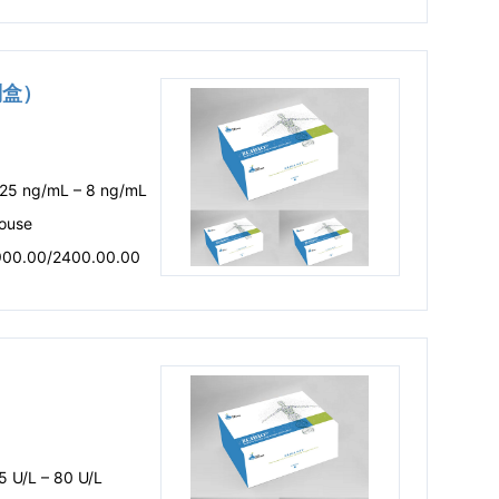
剂盒）
.25 ng/mL – 8 ng/mL
ouse
900.00/2400.00.00
）
5 U/L – 80 U/L