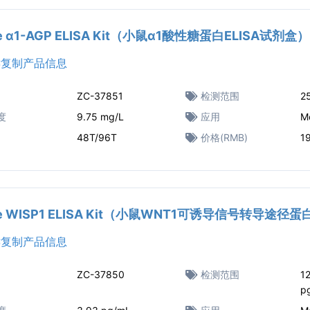
e α1-AGP ELISA Kit（小鼠α1酸性糖蛋白ELISA试剂盒）
复制产品信息
ZC-37851
检测范围
2
度
9.75 mg/L
应用
M
48T/96T
价格(RMB)
1
e WISP1 ELISA Kit（小鼠WNT1可诱导信号转导途径蛋
复制产品信息
ZC-37850
检测范围
1
p