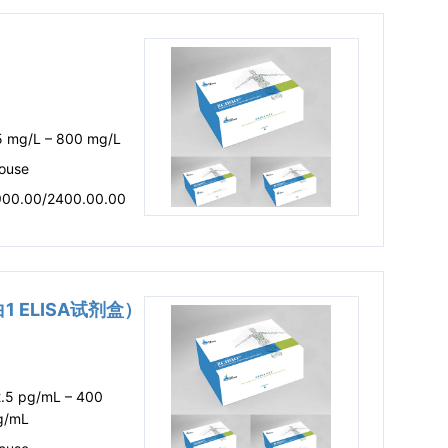
5 mg/L – 800 mg/L
ouse
900.00/2400.00.00
白1 ELISA试剂盒）
2.5 pg/mL – 400
g/mL