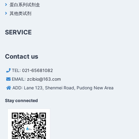
蛋白系列试剂盒
其他类试剂
SERVICE
Contact us
TEL:
021-65681082
EMAIL:
zcibio@163.com
ADD: Lane 123, Shenmei Road, Pudong New Area
Stay connected