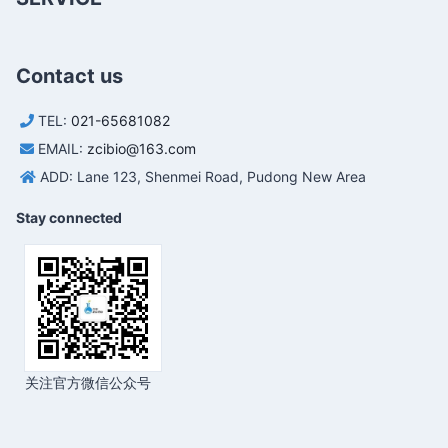
Contact us
TEL:
021-65681082
EMAIL:
zcibio@163.com
ADD: Lane 123, Shenmei Road, Pudong New Area
Stay connected
关注官方微信公众号