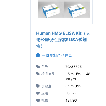
Human HMG ELISA Kit（人
绝经尿促性腺素ELISA试剂
盒）
一键复制产品信息
货号
ZC-33595
检测范围
1.5 mIU/mL – 48
mIU/mL
灵敏度
0.1 mIU/mL
应用
Human
规格
48T/96T