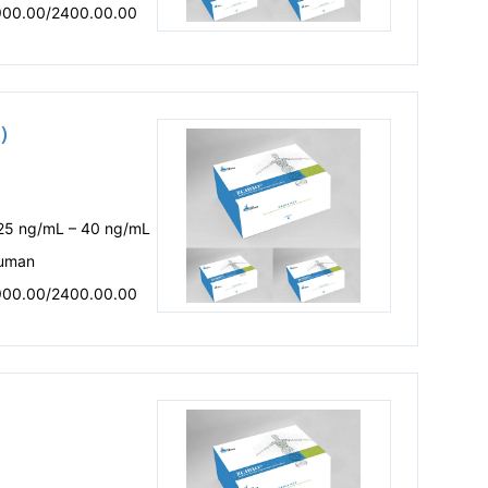
900.00/2400.00.00
盒）
.25 ng/mL – 40 ng/mL
uman
900.00/2400.00.00