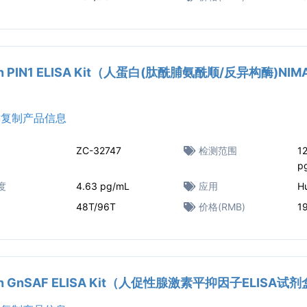
n PIN1 ELISA Kit（人蛋白(肽酰脯氨酰顺/反异构酶)NIM
复制产品信息
ZC-32747
检测范围
1
p
度
4.63 pg/mL
应用
H
48T/96T
价格(RMB)
1
n GnSAF ELISA Kit（人促性腺激素平抑因子ELISA试