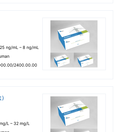
.25 ng/mL – 8 ng/mL
uman
900.00/2400.00.00
盒）
 mg/L – 32 mg/L