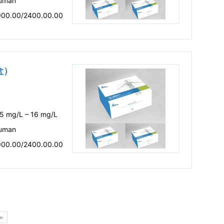
uman
900.00/2400.00.00
盒）
.5 mg/L – 16 mg/L
uman
900.00/2400.00.00
»