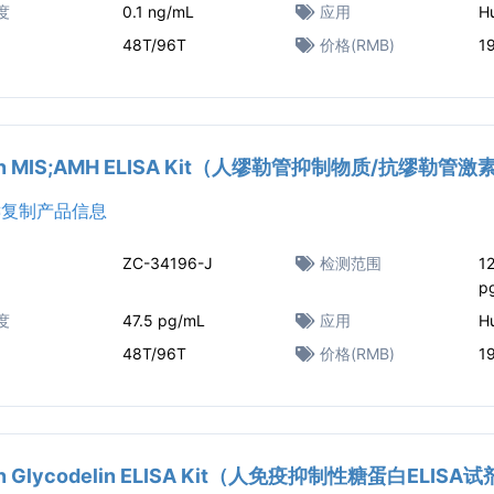
度
0.1 ng/mL
应用
H
48T/96T
价格(RMB)
1
n MIS;AMH ELISA Kit（人缪勒管抑制物质/抗缪勒管激
复制产品信息
ZC-34196-J
检测范围
1
p
度
47.5 pg/mL
应用
H
48T/96T
价格(RMB)
1
n Glycodelin ELISA Kit（人免疫抑制性糖蛋白ELISA