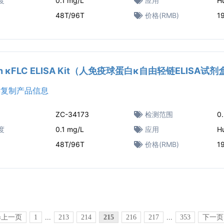
度
0.1 mg/L
应用
H
48T/96T
价格(RMB)
1
n κFLC ELISA Kit（人免疫球蛋白κ自由轻链ELISA试剂
复制产品信息
ZC-34173
检测范围
0
度
0.1 mg/L
应用
H
48T/96T
价格(RMB)
1
«上一页
1
...
213
214
215
216
217
...
353
下一页