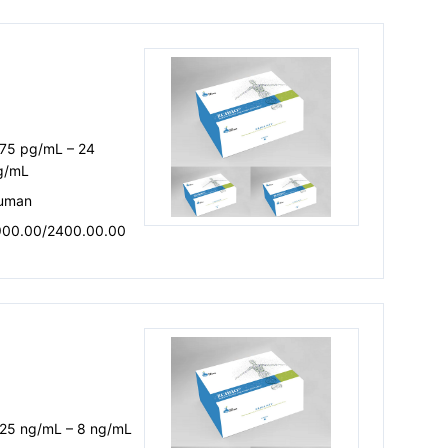
.75 pg/mL – 24
g/mL
uman
900.00/2400.00.00
.25 ng/mL – 8 ng/mL