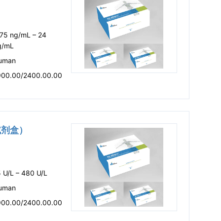
.75 ng/mL – 24
g/mL
uman
900.00/2400.00.00
A试剂盒）
 U/L – 480 U/L
uman
900.00/2400.00.00