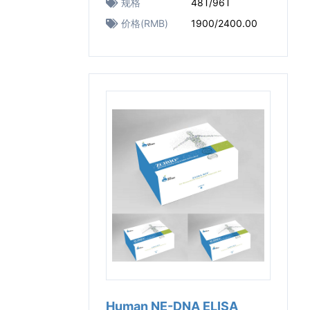
规格
48T/96T
价格(RMB)
1900/2400.00
Human NE-DNA ELISA