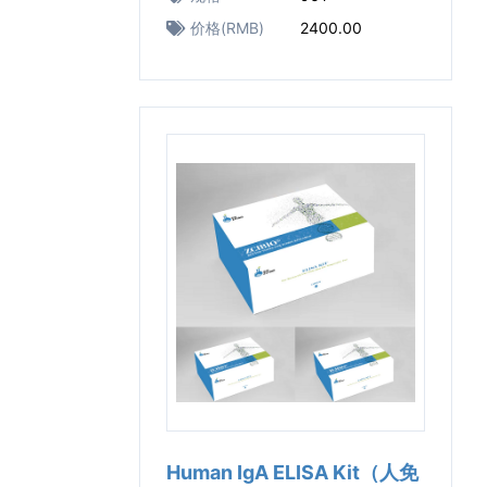
价格(RMB)
2400.00
Human IgA ELISA Kit（人免