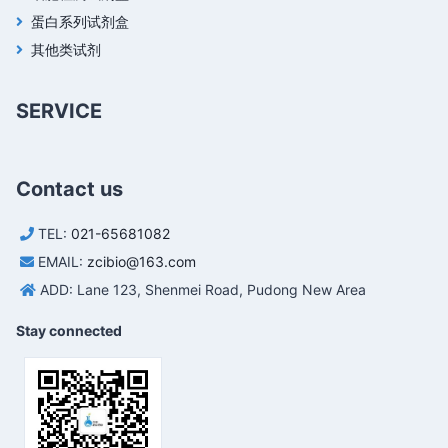
蛋白系列试剂盒
其他类试剂
SERVICE
Contact us
TEL:
021-65681082
EMAIL:
zcibio@163.com
ADD: Lane 123, Shenmei Road, Pudong New Area
Stay connected