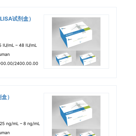
ELISA试剂盒）
5 IU/mL – 48 IU/mL
uman
900.00/2400.00.00
试剂盒）
.25 ng/mL – 8 ng/mL
uman