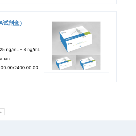
ISA试剂盒）
.25 ng/mL – 8 ng/mL
uman
900.00/2400.00.00
»