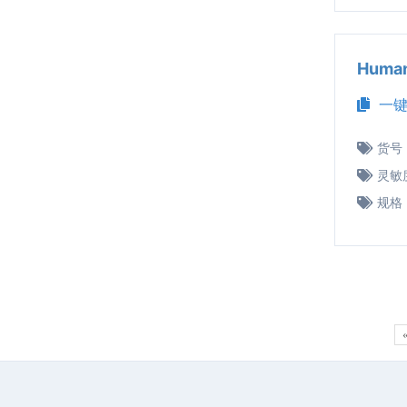
Huma
一键
货号
灵敏
规格