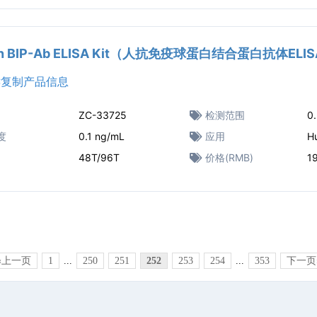
n BIP-Ab ELISA Kit（人抗免疫球蛋白结合蛋白抗体EL
复制产品信息
ZC-33725
检测范围
0
度
0.1 ng/mL
应用
H
48T/96T
价格(RMB)
1
«上一页
1
...
250
251
252
253
254
...
353
下一页