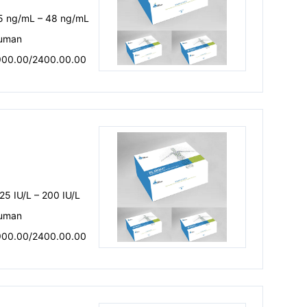
.5 ng/mL – 48 ng/mL
uman
900.00/2400.00.00
25 IU/L – 200 IU/L
uman
900.00/2400.00.00