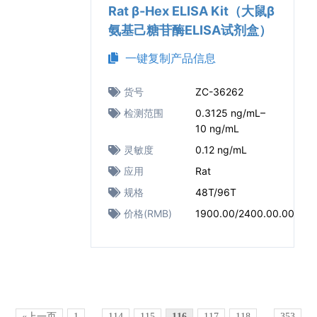
Rat β-Hex ELISA Kit（大鼠β
氨基己糖苷酶ELISA试剂盒）
一键复制产品信息
货号
ZC-36262
检测范围
0.3125 ng/mL–
10 ng/mL
灵敏度
0.12 ng/mL
应用
Rat
规格
48T/96T
价格(RMB)
1900.00/2400.00.00
«上一页
1
...
114
115
116
117
118
...
353